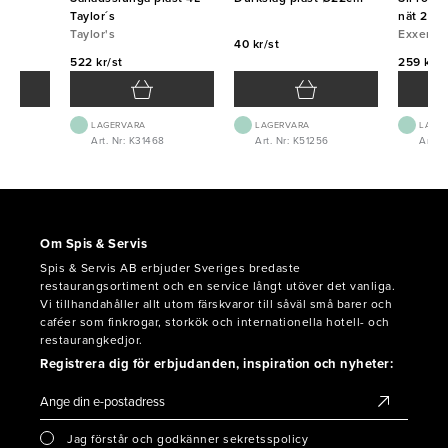
Taylor´s
nät 20c
Taylor's
Exxent
40 kr/st
522 kr/st
259 kr/s
LAGERVARA
LAGERVARA
LAGE
Art. Nr: K31468
Art. Nr: K51256
Art. N
Om Spis & Servis
Spis & Servis AB erbjuder Sveriges bredaste
restaurangsortiment och en service långt utöver det vanliga.
Vi tillhandahåller allt utom färskvaror till såväl små barer och
caféer som finkrogar, storkök och internationella hotell- och
restaurangkedjor.
Registrera dig för erbjudanden, inspiration och nyheter:
Jag förstår och godkänner sekretsspolicy