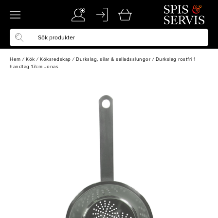
Hem
/
Kök
/
Köksredskap
/
Durkslag, silar & salladsslungor
/
Durkslag rostfri 1
handtag 17cm Jonas