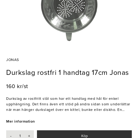
JONAS
Durkslag rostfri 1 handtag 17cm Jonas
160 kr/st
Durkslag av rostfritt stål som har ett handtag med hål för enkel
upphängning. Det finns även ett stöd på andra sidan som underlättar
när man hänger durkslaget över en kittel, bunke eller diskho. En
mångsidig durkslag som kan användas för att sila flera olika råvaror.
Mer information
- Rostfritt stål
-
+
Köp