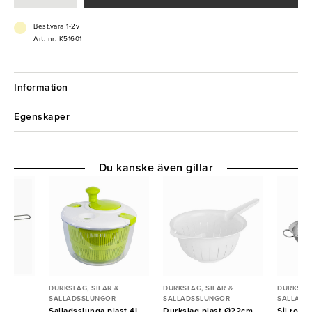
Best.vara 1-2v
Art. nr: K51601
Information
Egenskaper
Du kanske även gillar
 &
DURKSLAG, SILAR &
DURKSLAG, SILAR &
DURKSLAG
R
SALLADSSLUNGOR
SALLADSSLUNGOR
SALLADS
m
Salladsslunga plast 4L
Durkslag plast Ø22cm
Sil rost