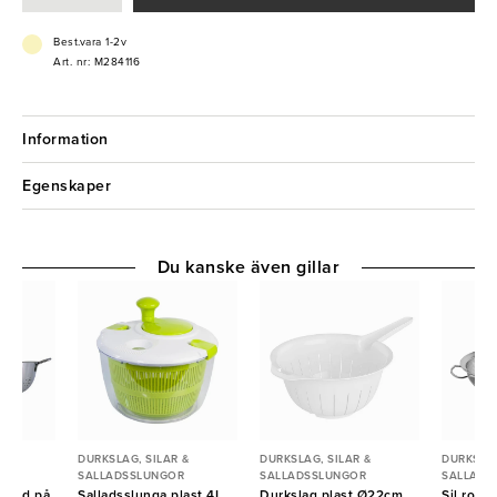
- Nätväggar för avhällning
- GN 1/6
Best.vara 1-2v
Art. nr: M284116
Information
Egenskaper
Du kanske även gillar
 &
DURKSLAG, SILAR &
DURKSLAG, SILAR &
DURKSLAG
R
SALLADSSLUNGOR
SALLADSSLUNGOR
SALLADS
 rund på
Salladsslunga plast 4L
Durkslag plast Ø22cm
Sil rost