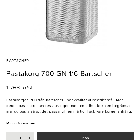
BARTSCHER
Pastakorg 700 GN 1/6 Bartscher
1 768 kr/st
Pastakorgen 700 från Bartscher i högkvalitativt rostfritt stål. Med
denna pastakorg kan restaurangen med enkelhet koka en begränsad
mängd pasta så att det passar till en måltid. Tack vare korgens ihåliga
väggar rinner vattnet snabbt och effektivt av, vilket gör pastan redo
att serveras direkt. Ett praktiskt och användbart val för
Mer information
restaurangköket!
-
+
Köp
- Rostfritt stål