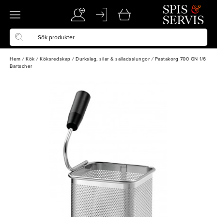
Hem
/
Kök
/
Köksredskap
/
Durkslag, silar & salladsslungor
/
Pastakorg 700 GN 1/6
Bartscher