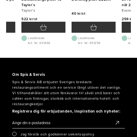
23cm
Taylor´s
nät 20c
Taylor's
Exxent
40 kr/st
522 kr/st
259 kr/s
LAGERVARA
LAGERVARA
LAGE
3
Art. Nr: K31468
Art. Nr: K51256
Art. N
Om Spis & Servis
Spis & Servis AB erbjuder Sveriges bredaste
restaurangsortiment och en service långt utöver det vanliga.
Vi tillhandahåller allt utom färskvaror till såväl små barer och
caféer som finkrogar, storkök och internationella hotell- och
restaurangkedjor.
Registrera dig för erbjudanden, inspiration och nyheter:
Jag förstår och godkänner sekretsspolicy