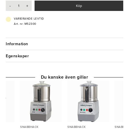
5400 W
-
+
Köp
Kärl 28-liter
VARIERANDE LEVTID
Art. nr: M52300
Information
Egenskaper
Du kanske även gillar
SNABBHACK
SNABBHACK
SNABBHA