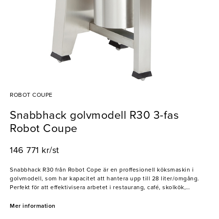
ROBOT COUPE
Snabbhack golvmodell R30 3-fas
Robot Coupe
146 771 kr/st
Snabbhack R30 från Robot Cope är en proffesionell köksmaskin i
golvmodell, som har kapacitet att hantera upp till 28 liter/omgång.
Perfekt för att effektivisera arbetet i restaurang, café, skolkök,
catering osv. Maskinen hackar, mixar och maler till exempel kött, fisk,
grönsaker, sås, soppa etc.
Mer information
3-fas 400 V