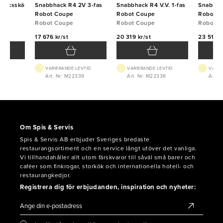
saksskärare
Snabbhack R4 2V 3-fas
Snabbhack R4 V.V. 1-fas
Snabbha
Robot Coupe
Robot Coupe
Robot C
ot
Robot Coupe
Robot Coupe
Robot C
17 676 kr/st
20 319 kr/st
23 511 k
VTID
VARIERANDE LEVTID
VARIERANDE LEVTID
VARIE
Art. Nr: M22339
Art. Nr: M22336
Art. 
Om Spis & Servis
Spis & Servis AB erbjuder Sveriges bredaste
restaurangsortiment och en service långt utöver det vanliga.
Vi tillhandahåller allt utom färskvaror till såväl små barer och
caféer som finkrogar, storkök och internationella hotell- och
restaurangkedjor.
Registrera dig för erbjudanden, inspiration och nyheter: