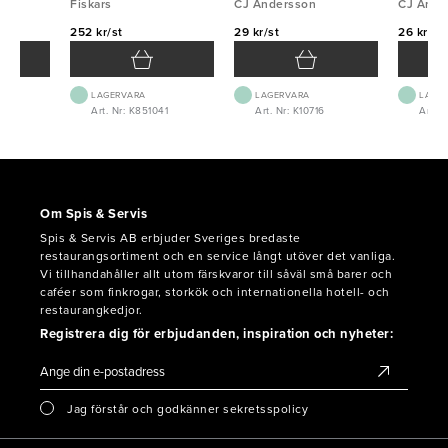
Fiskars
röd/svart
CJ Andersson
CJ Ande
252 kr/st
29 kr/st
26 kr/st
LAGERVARA
LAGERVARA
LAGE
1
Art. Nr: K851041
Art. Nr: K10716
Art. N
Om Spis & Servis
Spis & Servis AB erbjuder Sveriges bredaste
restaurangsortiment och en service långt utöver det vanliga.
Vi tillhandahåller allt utom färskvaror till såväl små barer och
caféer som finkrogar, storkök och internationella hotell- och
restaurangkedjor.
Registrera dig för erbjudanden, inspiration och nyheter:
Jag förstår och godkänner sekretsspolicy