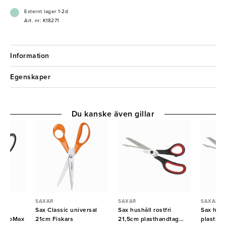
Externt lager 1-2d
Art. nr: K18271
Information
Egenskaper
Du kanske även gillar
SAXAR
SAXAR
SAXAR
m
Sax Classic universal
Sax hushåll rostfri
Sax hush
astroMax
21cm Fiskars
21,5cm plasthandtag
plasthan