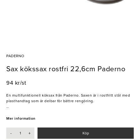
PADERNO
Sax kökssax rostfri 22,6cm Paderno
94 kr/st
En multifunktionell köksax från Paderno. Saxen är i rostfritt stål med
plasthandtag som är delbar för bättre rengöring.
- Multifunktionell
- Slitstark
Mer information
-
+
Köp