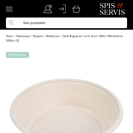
Hem
/
Takeaway
/
Papper
/
Matboxar
/
Skål Bagasse rund brun 100cl 194x52mm
500st {E}
Bästa köp