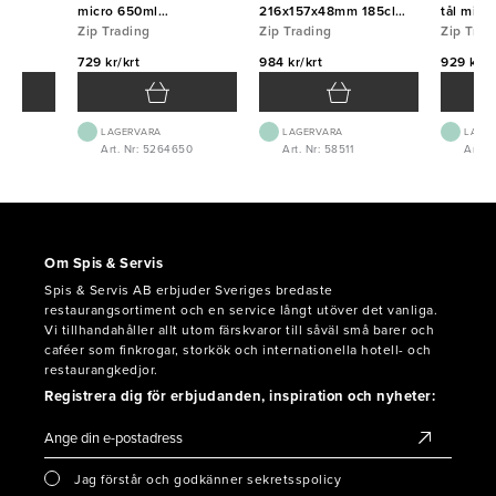
t
micro 650ml
216x157x48mm 185cl
tål mic
172x120x50mm 300st
Zip Trading
200st
Zip Trading
300st Zi
Zip Trad
Zip
729 kr/krt
984 kr/krt
929 kr/k
LAGERVARA
LAGERVARA
LAGE
Art. Nr: 5264650
Art. Nr: 58511
Art. 
Om Spis & Servis
Spis & Servis AB erbjuder Sveriges bredaste
restaurangsortiment och en service långt utöver det vanliga.
Vi tillhandahåller allt utom färskvaror till såväl små barer och
caféer som finkrogar, storkök och internationella hotell- och
restaurangkedjor.
Registrera dig för erbjudanden, inspiration och nyheter:
Jag förstår och godkänner sekretsspolicy