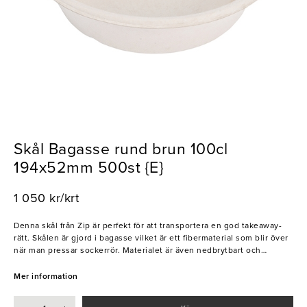
Skål Bagasse rund brun 100cl
194x52mm 500st {E}
1 050 kr/krt
Denna skål från Zip är perfekt för att transportera en god takeaway-
rätt. Skålen är gjord i bagasse vilket är ett fibermaterial som blir över
när man pressar sockerrör. Materialet är även nedbrytbart och
sopsorteras med fördel. Bagasse är mycket tåligt och klarar både
höga och låga temperaturer, alltså helt perfekt köra in i
Mer information
mikrovågsugnen men även för att förvara mat i kylskåpet.