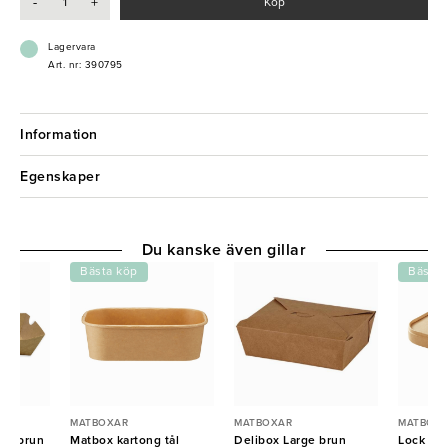
-
+
Köp
- Tål mikrovågsugn
- 500 st i en kartong
Lagervara
Art. nr: 390795
Information
Egenskaper
Du kanske även gillar
Bästa köp
Bästa 
MATBOXAR
MATBOXAR
MATBOX
run/brun
Matbox kartong tål
Delibox Large brun
Lock kar