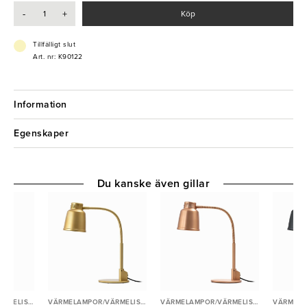
- 240V/250W
-
+
Köp
- Värmer upp och håller värme
Tillfälligt slut
Art. nr: K90122
Information
Egenskaper
Du kanske även gillar
VÄRMELAMPOR/VÄRMELISTER
VÄRMELAMPOR/VÄRMELISTER
VÄRMELAMPOR/VÄRMELISTER