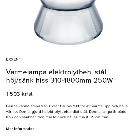
EXXENT
Värmelampa elektrolytbeh. stål
höj/sänk hiss 310-1800mm 250W
1 503 kr/st
Denna värmelampa från Exxent är perfekt för att värma upp och hålla
värme. Den är gjord i elektrolytbehandlat stål. Denna lampa är både
höj- och sänkbar, den måste dock hållas minst 35 cm från
arbetsbänken. Längden på sladden till lampan är 31-180 cm. Den har
en diameter på 228 mm och är 215 mm hög.
Mer information