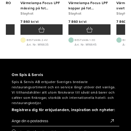
cus RO
Värmelampa Focus LPF
Värmelampa Focus LPF
Värmela
ell
mässing på fot
koppar på fot
svart på
bordsmodell 63,5cm
Stayhot
bordsmodell 63,5cm
Stayhot
63,5cm
Stayhot
7 860 kr/st
7 860 kr/st
7 860 kr
BEST.VARA 2-4V
BEST.VARA 1-3D
BEST.
8
Art. Nr: M16635
Art. Nr: M16645
Art. 
Om Spis & Servis
Spis & Servis AB erbjuder Sveriges bredaste
restaurangsortiment och en service långt utöver det vanliga.
Vi tillhandahåller allt utom färskvaror till såväl små barer och
caféer som finkrogar, storkök och internationella hotell- och
restaurangkedjor.
Registrera dig för erbjudanden, inspiration och nyheter: