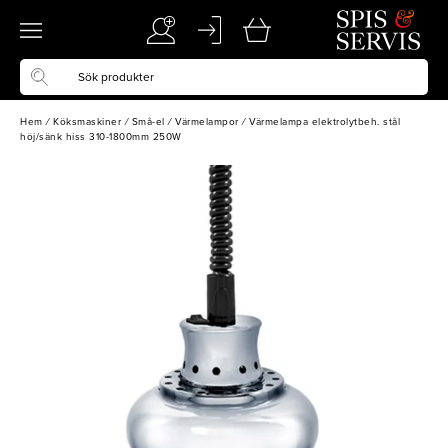
Hem
/
Köksmaskiner
/
Små-el
/
Värmelampor
/
Värmelampa elektrolytbeh. stål
höj/sänk hiss 310-1800mm 250W