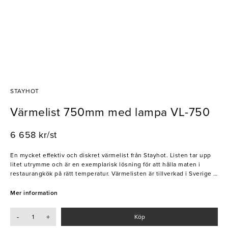
STAYHOT
Värmelist 750mm med lampa VL-750
6 658 kr/st
En mycket effektiv och diskret värmelist från Stayhot. Listen tar upp
litet utrymme och är en exemplarisk lösning för att hålla maten i
restaurangkök på rätt temperatur. Värmelisten är tillverkad i Sverige i
högglanspolerad rostfri stålplåt. Stayhot är ett företag som värderar
att hålla rätt temperatur på maten i restauranger och andra
Mer information
storköksbranscher. Företaget har över 30 års erfarenhet i branschen
och producerar både varmhållningsprodukter, kylhållningsprodukter
-
+
Köp
såväl som andra välbehövliga redskap.