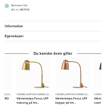
Best.vara 1-3d
Art. nr: M67555
Information
Egenskaper
Du kanske även gillar
VÄRMELAMPOR/VÄRMELISTER
VÄRMELAMPOR/VÄRMELISTER
VÄRMELAMPOR/VÄRMELISTER
cus RO
Värmelampa Focus LPF
Värmelampa Focus LPF
Värmela
ell
mässing på fot
koppar på fot
svart på