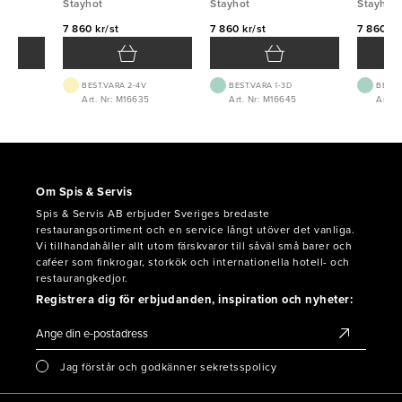
bordsmodell 63,5cm
Stayhot
bordsmodell 63,5cm
Stayhot
63,5cm
Stayhot
7 860 kr/st
7 860 kr/st
7 860 kr
BEST.VARA 2-4V
BEST.VARA 1-3D
BEST.
8
Art. Nr: M16635
Art. Nr: M16645
Art. 
Om Spis & Servis
Spis & Servis AB erbjuder Sveriges bredaste
restaurangsortiment och en service långt utöver det vanliga.
Vi tillhandahåller allt utom färskvaror till såväl små barer och
caféer som finkrogar, storkök och internationella hotell- och
restaurangkedjor.
Registrera dig för erbjudanden, inspiration och nyheter:
Jag förstår och godkänner sekretsspolicy