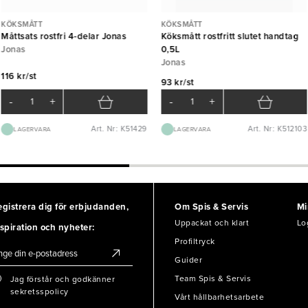
KÖKSMÅTT
KÖKSMÅTT
Måttsats rostfri 4-delar Jonas
Köksmått rostfritt slutet handtag
Jonas
0,5L
Jonas
116 kr/st
93 kr/st
-
+
-
+
Art. Nr: K51429
Art. Nr: K512103
LAGERVARA
LAGERVARA
egistrera dig för erbjudanden,
Om Spis & Servis
Mi
Uppackat och klart
Lo
spiration och nyheter:
Profiltryck
Guider
Team Spis & Servis
Jag förstår och godkänner
sekretsspolicy
Vårt hållbarhetsarbete