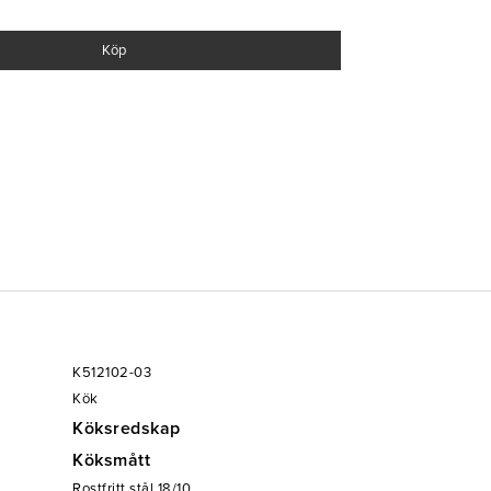
Köp
ing
 250°C
K512102-03
Kök
Köksredskap
Köksmått
Rostfritt stål 18/10