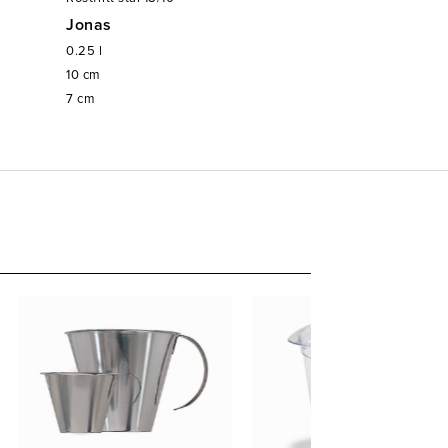
Jonas
0.25
l
10
cm
7
cm