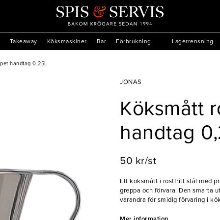
Takeaway
Köksmaskiner
Bar
Förbrukning
Lagerrensning
öppet handtag 0,25L
JONAS
Köksmått ro
handtag 0
50 kr/st
Ett köksmått i rostfritt stål med 
greppa och förvara. Den smarta ut
varandra för smidig förvaring i k
och låga temperaturer, vilket gö
och bakning.
Mer information