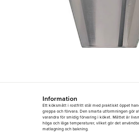
Information
Ett köksmått i rostfritt stål med praktiskt öppet ha
greppa och förvara. Den smarta utformningen gör att
varandra för smidig förvaring i köket. Måttet är li
höga och låga temperaturer, vilket gör det användb
matlagning och bakning.