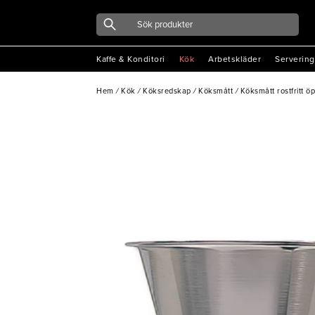
Kaffe & Konditori
Kök
Arbetskläder
Servering
Hem
/
Kök
/
Köksredskap
/
Köksmått
/
Köksmått rostfritt 