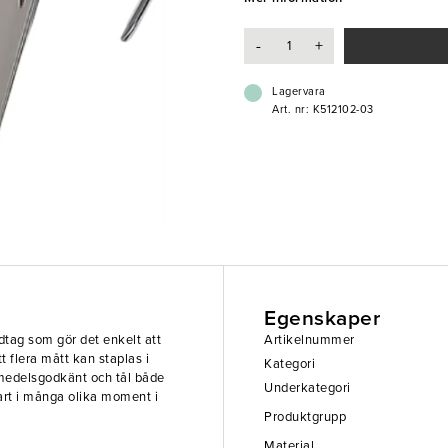
- Tillverkat i rostfritt stål
-
+
- Öppet handtag för enkel hanter
- Stapelbar design
- Livsmedelsgodkänd
Lagervara
- Tål temperaturer från -20°C till
Art. nr: K512102-03
- Tål maskindisk
Egenskaper
ndtag som gör det enkelt att
Artikelnummer
 flera mått kan staplas i
Kategori
vsmedelsgodkänt och tål både
Underkategori
art i många olika moment i
Produktgrupp
Material