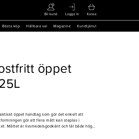
Bli kund
Logga in
Kassa
Bästa köp
Hållbara val
Magazine
Kundtjänst
stfritt öppet
,25L
praktiskt öppet handtag som gör det enkelt att
formningen gör att flera mått kan staplas i
öket. Måttet är livsmedelsgodkänt och tål både höga
r det användbart i många olika moment i matlagning