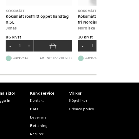
KÖKSMÅTT
KÖKSMÅTT
Köksmått rostfritt öppet handtag
Köksmått plast graderat 1L BPA
0,5L
fri Nordiska Plast
Jonas
Nordiska Plast
86 kr/st
30 kr/st
-
+
-
+
Art. Nr: K512103-03
Art. Nr: K830
LAGERVARA
LAGERVARA
na sidor
Kundservice
Villkor
gga in
Kontakt
Köpvillkor
FAQ
Privacy policy
Leverans
Betalning
Returer