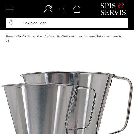
Hem
/
Kök
/
Köksredskap
/
Köksmått
/
Köksmått rostfritt med fot slutet handtag
2L