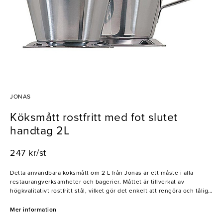
JONAS
Köksmått rostfritt med fot slutet
handtag 2L
247 kr/st
Detta användbara köksmått om 2 L från Jonas är ett måste i alla
restaurangverksamheter och bagerier. Måttet är tillverkat av
högkvalitativt rostfritt stål, vilket gör det enkelt att rengöra och tåligt
för intensiv användning. Med sitt slutna handtag är det enkelt att
greppa och med en bred fot står stadigt på köksbänken-
Mer information