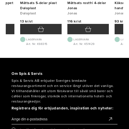
tt öppet
Måttsats 5-delar plast
Måttsats rostfri 4-delar
Köksmått
Daloplast
Jonas
handtag
Daloplast
Jonas
Jonas
13 kr/st
116 kr/st
93 kr/st
LAGERVARA
LAGERVARA
LAGE
0
Art. Nr: K98315
Art. Nr: K51429
Art. N
Om Spis & Servis
Spis & Servis AB erbjuder Sveriges bredaste
restaurangsortiment och en service långt utöver det vanliga.
Vi tillhandahåller allt utom färskvaror till såväl små barer och
caféer som finkrogar, storkök och internationella hotell- och
restaurangkedjor.
Registrera dig för erbjudanden, inspiration och nyheter: