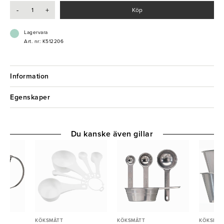
- Högkvalitativt
-
+
Köp
- Slittålig
- Mångfunktionellt
Lagervara
Art. nr: K512206
Information
Egenskaper
Du kanske även gillar
KÖKSMÅTT
KÖKSMÅTT
KÖKSMÅT