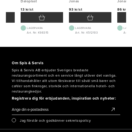
Daloplast
Jonas
Jonas
13 kr/st
93 kr/st
86 kr/st
LAGERVARA
LAGERVARA
LAGE
0
Art. Nr: K98315
Art. Nr: K512103
Art. 
Om Spis & Servis
Spis & Servis AB erbjuder Sveriges bredaste
restaurangsortiment och en service långt utöver det vanliga.
Vi tillhandahåller allt utom färskvaror till såväl små barer och
caféer som finkrogar, storkök och internationella hotell- och
restaurangkedjor.
Registrera dig för erbjudanden, inspiration och nyheter:
Jag förstår och godkänner sekretsspolicy