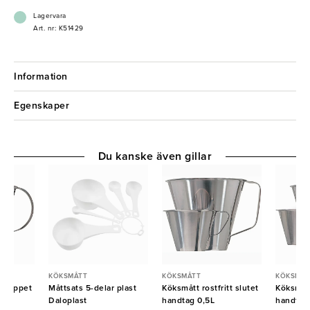
Lagervara
Art. nr: K51429
Information
Egenskaper
Du kanske även gillar
KÖKSMÅTT
KÖKSMÅTT
KÖKSMÅT
tt öppet
Måttsats 5-delar plast
Köksmått rostfritt slutet
Köksmått
Daloplast
handtag 0,5L
handtag