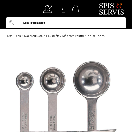
Hem
/
Kök
/
Köksredskap
/
Köksmått
/
Måttsats rostfri 4-delar Jonas