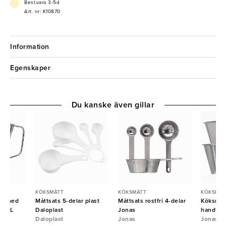
- Stabilt handtag
Best.vara 3-5d
Art. nr: K10870
Information
Egenskaper
Du kanske även gillar
KÖKSMÅTT
KÖKSMÅTT
KÖKSMÅT
itt med
Måttsats 5-delar plast
Måttsats rostfri 4-delar
Köksmått
ag 1L
Daloplast
Jonas
handtag
Daloplast
Jonas
Jonas