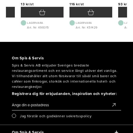
13 kr/st
116 kr/st
93 kr/st
LAGERVARA
LAGERVARA
LAGE
04
Art. Nr: K98315
Art. Nr: K51429
Art. N
Om Spis & Servis
Spis & Servis AB erbjuder Sveriges bredaste
restaurangsortiment och en service långt utöver det vanliga.
Vi tillhandahåller allt utom färskvaror till såväl små barer och
caféer som finkrogar, storkök och internationella hotell- och
restaurangkedjor.
Registrera dig för erbjudanden, inspiration och nyheter:
Jag förstår och godkänner sekretsspolicy
Om Spis & Servis