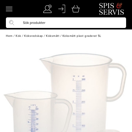
Hem
/
Kök
/
Köksredskap
/
Köksmått
/
Köksmått plast graderat 5L