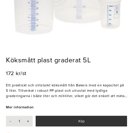
Köksmått plast graderat 5L
172 kr/st
Ett praktiskt och slitstarkt köksmått från Bakers med en kapacitet på
5 liter. Tillverkat i robust PP-plast och utrustat med tydliga
graderingarna i både liter och milliliter, vilket gör det enkelt att mäta
upp vätskor och torra ingredienser med precision. Handtaget ger ett
stabilt grepp och gör kannan smidig att använda i alla typer av kök,
Mer information
från restauranger till hemmabak.
-
+
Köp
- Tydlig graderad skala
- Slitstark PP-plast