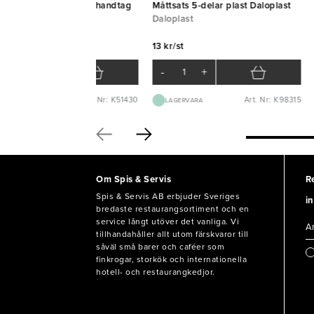
ksmått rostfritt öppet handtag
Måttsats 5-delar plast Daloplast
L
Daloplast
nas
13 kr/st
3 kr/st
-
+
-
+
Art. Nr: K51430
Art. Nr: K98315
LAGERVARA
LAGERVARA
Om Spis & Servis
R
Spis & Servis AB erbjuder Sveriges
in
bredaste restaurangsortiment och en
service långt utöver det vanliga. Vi
tillhandahåller allt utom färskvaror till
såväl små barer och caféer som
finkrogar, storkök och internationella
hotell- och restaurangkedjor.