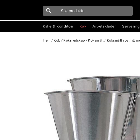
Kaffe & Konditori
Kök
Arbetskläder
Servering
Hem
/
Kök
/
Köksredskap
/
Köksmått
/
Köksmått rostfritt m