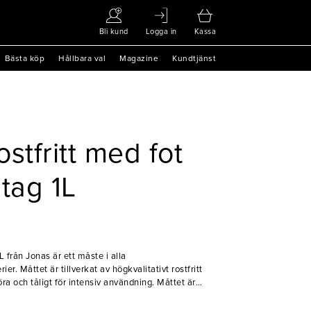
Bli kund
Logga in
Kassa
Bästa köp
Hållbara val
Magazine
Kundtjänst
stfritt med fot
tag 1L
från Jonas är ett måste i alla
r. Måttet är tillverkat av högkvalitativt rostfritt
göra och tåligt för intensiv användning. Måttet är
et står stadigt på köksbänken och det greppvänliga
nga upp måttet på krokar.