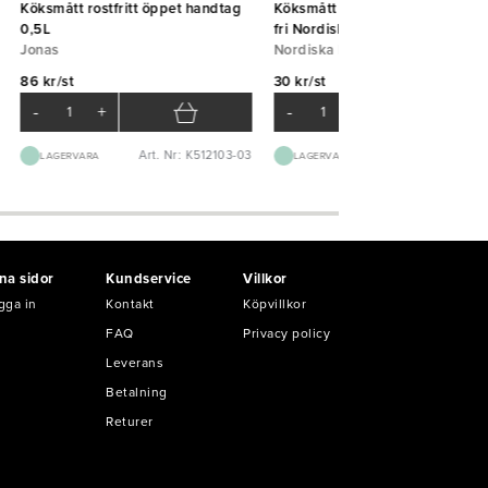
Köksmått rostfritt öppet handtag
Köksmått plast graderat 1L BPA
0,5L
fri Nordiska Plast
Jonas
Nordiska Plast
86 kr/st
30 kr/st
-
+
-
+
Art. Nr: K512103-03
Art. Nr: K830
LAGERVARA
LAGERVARA
na sidor
Kundservice
Villkor
gga in
Kontakt
Köpvillkor
FAQ
Privacy policy
Leverans
Betalning
Returer