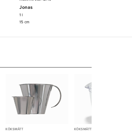
Jonas
1
l
15
cm
KÖKSMÅTT
KÖKSMÅTT