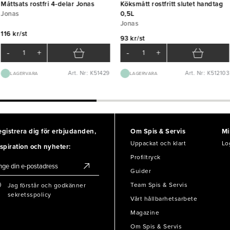
Måttsats rostfri 4-delar Jonas
Köksmått rostfritt slutet handtag
Jonas
0,5L
Jonas
116 kr/st
93 kr/st
-
+
-
+
Art. Nr: K51429
Art. Nr: K512103
LAGERVARA
LAGERVARA
egistrera dig för erbjudanden,
Om Spis & Servis
Mi
Uppackat och klart
Lo
spiration och nyheter:
Profiltryck
Guider
Team Spis & Servis
Jag förstår och godkänner
sekretsspolicy
Vårt hållbarhetsarbete
Magazine
Om Spis & Servis