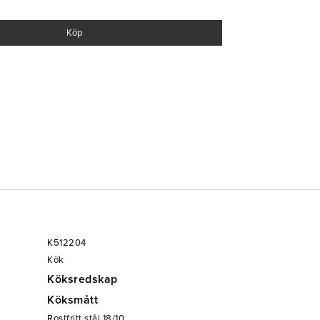
Köp
K512204
Kök
Köksredskap
Köksmått
Rostfritt stål 18/10