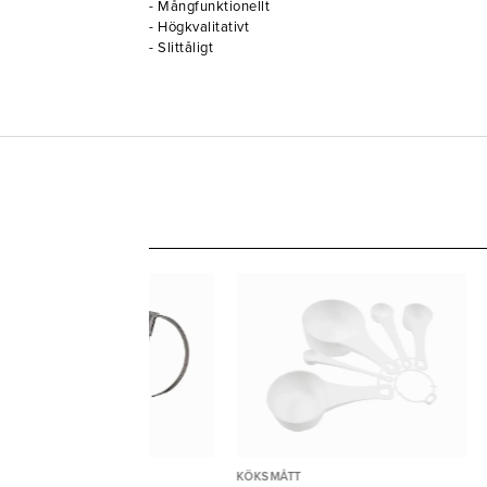
- Mångfunktionellt
- Högkvalitativt
- Slittåligt
KSMÅTT
KÖKSMÅTT