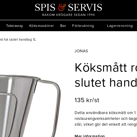
Takeaway
Köksmaskiner
Bar
Förbrukning
Lagerrensning
ed fot slutet handtag 1L
JONAS
Köksmått ro
slutet hand
135 kr/st
Detta användbara köksmått om 1 L 
restaurangverksamheter och bagerie
stål, vilket gör det enkelt att ren
utrustat med en fot som gör att d
handtaget är praktiskt för att hä
Mer information