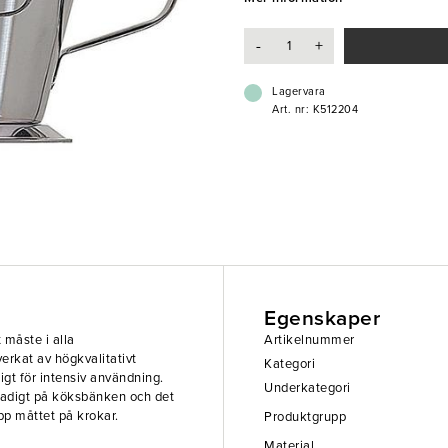
- Mångfunktionellt
-
+
- Högkvalitativt
- Slittåligt
Lagervara
Art. nr: K512204
Egenskaper
 måste i alla
Artikelnummer
erkat av högkvalitativt
Kategori
åligt för intensiv användning.
Underkategori
stadigt på köksbänken och det
pp måttet på krokar.
Produktgrupp
Material