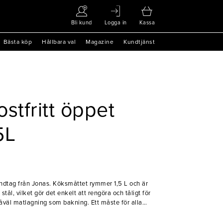
Bli kund
Logga in
Kassa
Bästa köp
Hållbara val
Magazine
Kundtjänst
stfritt öppet
5L
ndtag från Jonas. Köksmåttet rymmer 1,5 L och är
t stål, vilket gör det enkelt att rengöra och tåligt för
såväl matlagning som bakning. Ett måste för alla
ngverksamheter som vill ha slitstarka köksverktyg.