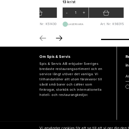
13 kr/st
3 kr/st
-
+
-
+
Art. Nr: K51430
Art. Nr: K98315
LAGERVARA
LAGERVARA
Om Spis & Servis
R
Spis & Servis AB erbjuder Sveriges
in
bredaste restaurangsortiment och en
service långt utöver det vanliga. Vi
tillhandahåller allt utom färskvaror till
såväl små barer och caféer som
finkrogar, storkök och internationella
hotell- och restaurangkedjor.
Vi använder cookies för att se till att vi ger dig d