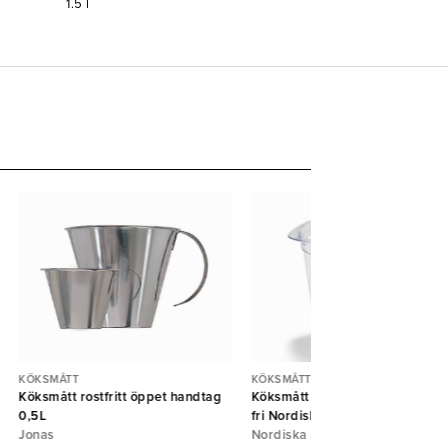
1.5
l
KÖKSMÅTT
KÖKSMÅTT
Köksmått rostfritt öppet handtag
Köksmått plast graderat 1L BPA
0,5L
fri Nordiska Plast
Jonas
Nordiska Plast