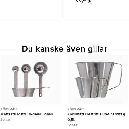
Volym (l)
Du kanske även gillar
KÖKSMÅTT
KÖKSMÅTT
Måttsats rostfri 4-delar Jonas
Köksmått rostfritt slutet handtag
Jonas
0,5L
Jonas