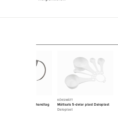
KSMÅTT
KÖKSMÅTT
ksmått rostfritt öppet handtag
Måttsats 5-delar plast Daloplast
L
Daloplast
nas