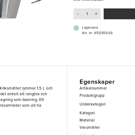
- Staplingsbart
- Högkvalitativt
-
+
- Mångfunktionellt
Lagervara
Art. nr: K512105-03
Egenskaper
 Köksmåttet rymmer 1,5 L och
Artikelnummer
ör det enkelt att rengöra och
Produktgrupp
tlagning som bakning. Ett
Underkategori
erksamheter som vill ha
Kategori
Material
Varumärke