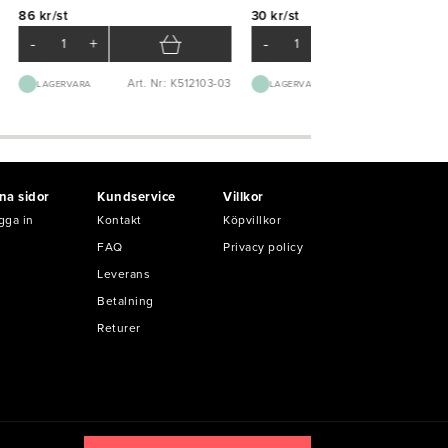
86 kr/st
30 kr/st
-
+
-
+
Art. Nr: K512103-03
Art. Nr: K830
LAGERVARA
LAGERVARA
na sidor
Kundservice
Villkor
gga in
Kontakt
Köpvillkor
FAQ
Privacy policy
Leverans
Betalning
Returer