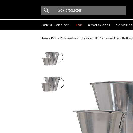
Kaffe & Konditori
Kök
Arbetskläder
Servering
Hem
/
Kök
/
Köksredskap
/
Köksmått
/
Köksmått rostfritt ö