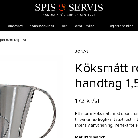
Takeaway
Köksmaskiner
Bar
Förbrukning
Lagerrensning
ppet handtag 1,5L
JONAS
Köksmått ro
handtag 1,
172 kr/st
Ett större köksmått med öppet ha
tillverkat av högkvalitativt rostfrit
intensiv användning. Perfekt för 
restauranger, bagerier och cateri
Mer information