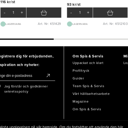
116 kr/st
93 kr/st
-
+
-
+
Art. Nr: K51429
Art. Nr: K512103
LAGERVARA
LAGERVARA
egistrera dig för erbjudanden,
Om Spis & Servis
Mi
Uppackat och klart
Lo
spiration och nyheter:
Profiltryck
Guider
Team Spis & Servis
Jag förstår och godkänner
sekretsspolicy
Vårt hållbarhetsarbete
Magazine
Om Spis & Servis
en bästa upplevelsen på vår hemsida. Om du fortsätter att använda den här