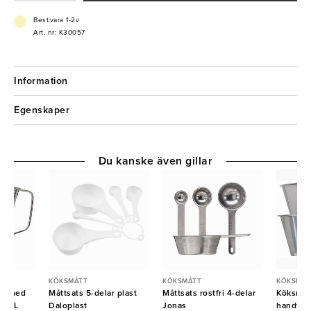
Best.vara 1-2v
Art. nr: K30057
Information
Egenskaper
Du kanske även gillar
KÖKSMÅTT
KÖKSMÅTT
KÖKSMÅT
itt med
Måttsats 5-delar plast
Måttsats rostfri 4-delar
Köksmått
ag 1L
Daloplast
Jonas
handtag