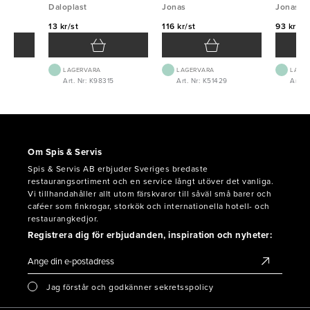
Daloplast
Jonas
Jonas
13 kr/st
116 kr/st
93 kr/st
LAGERVARA
LAGERVARA
LAGE
04
Art. Nr: K98315
Art. Nr: K51429
Art. N
Om Spis & Servis
Spis & Servis AB erbjuder Sveriges bredaste
restaurangsortiment och en service långt utöver det vanliga.
Vi tillhandahåller allt utom färskvaror till såväl små barer och
caféer som finkrogar, storkök och internationella hotell- och
restaurangkedjor.
Registrera dig för erbjudanden, inspiration och nyheter:
Jag förstår och godkänner sekretsspolicy