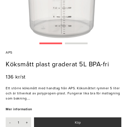
APS
Köksmått plast graderat 5L BPA-fri
136 kr/st
Ett större köksmått med handtag från APS. Köksmåttet rymmer 5 liter
och är tillverkat av polypropen-plast. Fungerar lika bra för matlagning
som bakning.
- BPA-fri
Mer information
- Anger liter och milliliter
-
+
Köp