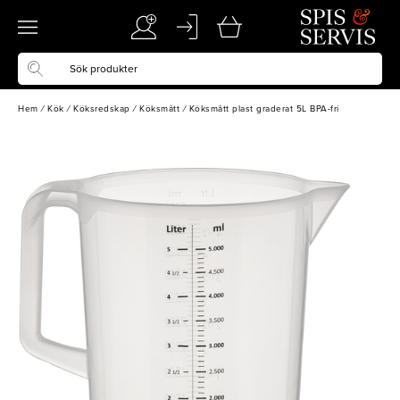
Hem
/
Kök
/
Köksredskap
/
Köksmått
/
Köksmått plast graderat 5L BPA-fri