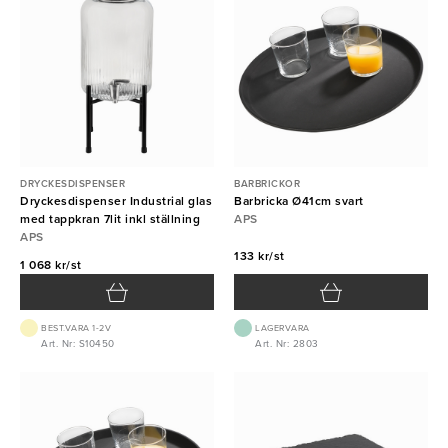
DRYCKESDISPENSER
BARBRICKOR
Dryckesdispenser Industrial glas
Barbricka Ø41cm svart
med tappkran 7lit inkl ställning
APS
APS
133 kr/st
1 068 kr/st
BEST.VARA 1-2V
LAGERVARA
Art. Nr: S10450
Art. Nr: 2803