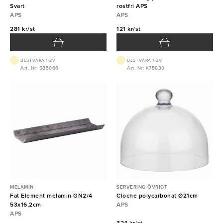
Svart
rostfri APS
APS
APS
281 kr/st
121 kr/st
BEST.VARA 1-2V
BEST.VARA 1-2V
Art. Nr: S85066
Art. Nr: K75830
MELAMIN
SERVERING ÖVRIGT
Fat Element melamin GN2/4
Cloche polycarbonat Ø21cm
53x16,2cm
APS
APS