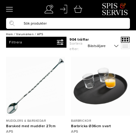
Hem
/
Varumärken
/
APS
904 träffar
Filtrera
Sortera
efter:
MUDDLERS & BARSKEDAR
BARBRICKOR
Barsked med muddler 27cm
Barbricka Ø36cm svart
APS
APS