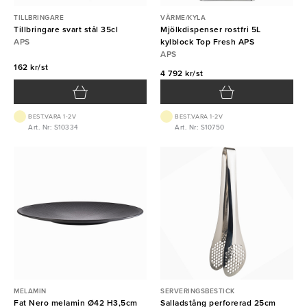
TILLBRINGARE
VÄRME/KYLA
Tillbringare svart stål 35cl
Mjölkdispenser rostfri 5L
APS
kylblock Top Fresh APS
APS
162 kr/st
4 792 kr/st
BEST.VARA 1-2V
BEST.VARA 1-2V
Art. Nr: S10334
Art. Nr: S10750
MELAMIN
SERVERINGSBESTICK
Fat Nero melamin Ø42 H3,5cm
Salladstång perforerad 25cm