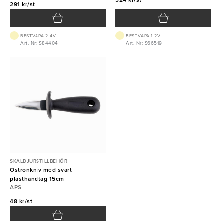
324 kr/st
291 kr/st
BEST.VARA 2-4V
BEST.VARA 1-2V
Art. Nr: S84404
Art. Nr: S66519
SKALDJURSTILLBEHÖR
Ostronkniv med svart
plasthandtag 15cm
APS
48 kr/st