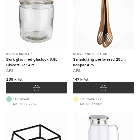
KRUS & BURKAR
SERVERINGSBESTICK
Burk glas med glaslock 3,8L
Salladstång perforerad 25cm
Biscotti Jar APS
koppar APS
APS
APS
235 kr/st
147 kr/st
LAGERVARA
BEST.VARA 1-2V
Art. Nr: S82252
Art. Nr: K75831