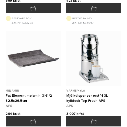
669 kr/st
421 kr/st
BEST.VARA 1-2V
BEST.VARA 1-2V
Art. Nr: S33238
Art. Nr: S85067
MELAMIN
VÄRME/KYLA
Fat Element melamin GN1/2
Mjölkdispenser rostfri 3L
32,5x26,5cm
kylblock Top Fresh APS
APS
APS
264 kr/st
3 007 kr/st