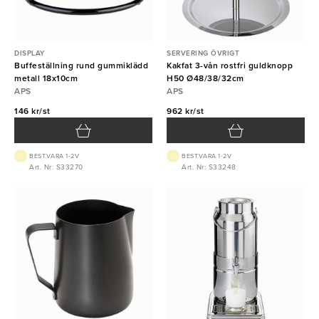
DISPLAY
SERVERING ÖVRIGT
Buffeställning rund gummiklädd
Kakfat 3-vån rostfri guldknopp
metall 18x10cm
H50 Ø48/38/32cm
APS
APS
146 kr/st
962 kr/st
BEST.VARA 1-2V
BEST.VARA 1-2V
Art. Nr: S33270
Art. Nr: S33248