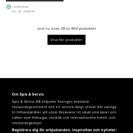
LAGERVARA
Art. Nr: K88840
Just nu visas 39 av 904 produkter
Visa fler produkter
Om Spis & Servis
Spis & Servis AB erbjuder Sveriges bredaste
restaurangsortiment och en service långt utöver det vanliga.
Vi tillhandahåller allt utom färskvaror till såväl små barer och
caféer som finkrogar, storkök och internationella hotell- och
restaurangkedjor.
Registrera dig för erbjudanden, inspiration och nyheter: