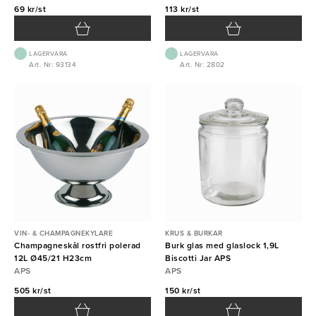
69 kr/st
113 kr/st
LAGERVARA
LAGERVARA
Art. Nr: 93134
Art. Nr: 2802
VIN- & CHAMPAGNEKYLARE
KRUS & BURKAR
Champagneskål rostfri polerad
Burk glas med glaslock 1,9L
12L Ø45/21 H23cm
Biscotti Jar APS
APS
APS
505 kr/st
150 kr/st