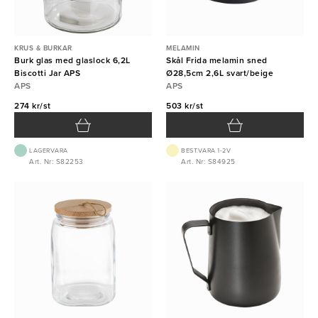
KRUS & BURKAR
MELAMIN
Burk glas med glaslock 6,2L
Skål Frida melamin sned
Biscotti Jar APS
Ø28,5cm 2,6L svart/beige
APS
APS
274 kr/st
503 kr/st
LAGERVARA
BEST.VARA 1-2V
Art. Nr: S82253
Art. Nr: S84925