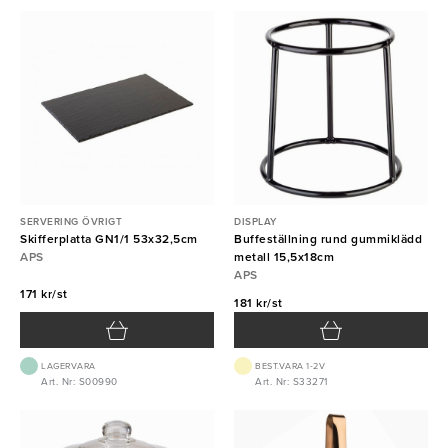
SERVERING ÖVRIGT
DISPLAY
Skifferplatta GN1/1 53x32,5cm
Buffeställning rund gummiklädd
APS
metall 15,5x18cm
APS
171 kr/st
181 kr/st
LAGERVARA
BEST.VARA 1-2V
Art. Nr: S00990
Art. Nr: S33271