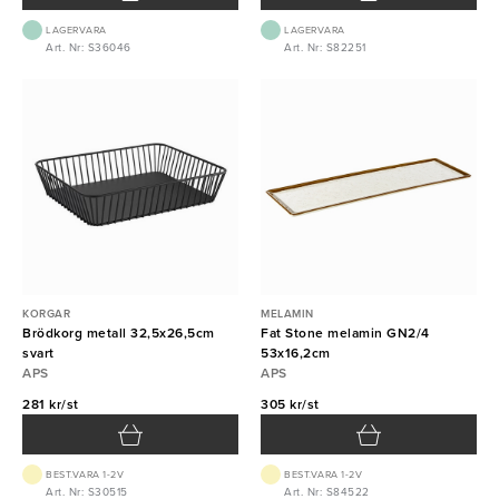
LAGERVARA
LAGERVARA
Art. Nr: S36046
Art. Nr: S82251
KORGAR
MELAMIN
Brödkorg metall 32,5x26,5cm
Fat Stone melamin GN2/4
svart
53x16,2cm
APS
APS
281 kr/st
305 kr/st
BEST.VARA 1-2V
BEST.VARA 1-2V
Art. Nr: S30515
Art. Nr: S84522