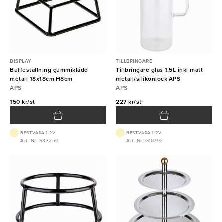
DISPLAY
TILLBRINGARE
Buffeställning gummiklädd
Tillbringare glas 1,5L inkl matt
metall 18x18cm H8cm
metall/silikonlock APS
APS
APS
150 kr/st
227 kr/st
BEST.VARA 1-2V
BEST.VARA 1-2V
Art. Nr: S33250
Art. Nr: G10792