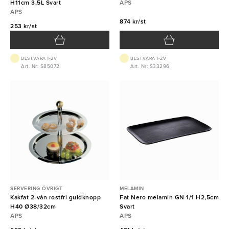
H11cm 3,5L Svart
APS
APS
874 kr/st
253 kr/st
BEST.VARA 1-2V
BEST.VARA 1-2V
Art. Nr: S85072
Art. Nr: S33296
SERVERING ÖVRIGT
MELAMIN
Kakfat 2-vån rostfri guldknopp
Fat Nero melamin GN 1/1 H2,5cm
H40 Ø38/32cm
Svart
APS
APS