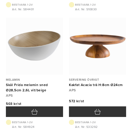
BEST.VARA 1-2V
BEST.VARA 1-2V
Art. Nr: S84401
Art. Nr: S10830
MELAMIN
SERVERING ÖVRIGT
Skål Frida melamin sned
Kakfat Acacia trä H:8cm Ø24cm
Ø28,5cm 2,6L vit/beige
APS
APS
572 kr/st
503 kr/st
BEST.VARA 1-2V
BEST.VARA 1-2V
Art. Nr: S84924
Art. Nr: S33292