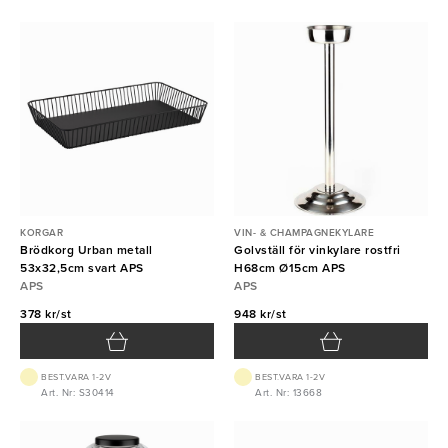
KORGAR
VIN- & CHAMPAGNEKYLARE
Brödkorg Urban metall
Golvställ för vinkylare rostfri
53x32,5cm svart APS
H68cm Ø15cm APS
APS
APS
378 kr/st
948 kr/st
BEST.VARA 1-2V
BEST.VARA 1-2V
Art. Nr: S30414
Art. Nr: 13668