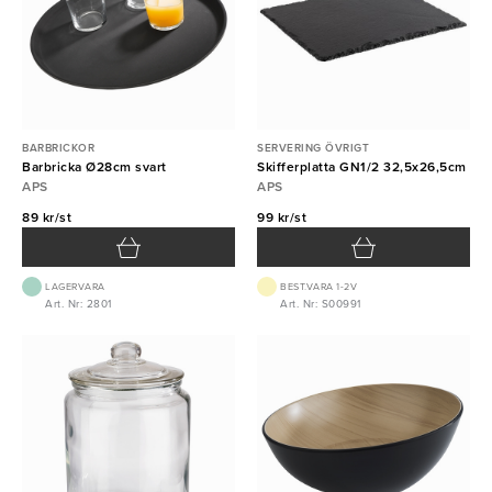
BARBRICKOR
SERVERING ÖVRIGT
Barbricka Ø28cm svart
Skifferplatta GN1/2 32,5x26,5cm
APS
APS
89 kr/st
99 kr/st
LAGERVARA
BEST.VARA 1-2V
Art. Nr: 2801
Art. Nr: S00991