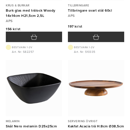
KRUS & BURKAR
TILLBRINGARE
Burk glas med trälock Woody
Tillbringare svart stål 60cl
14x14cm H21,5cm 2,5L
APS
APS
197 kr/st
156 kr/st
BEST.VARA 1-2V
BEST.VARA 1-2V
Art. Nr: S82257
Art. Nr: S10335
MELAMIN
SERVERING ÖVRIGT
Skål Nero melamin D25x25cm
Kakfat Acacia trä H:8cm Ø38,5cm