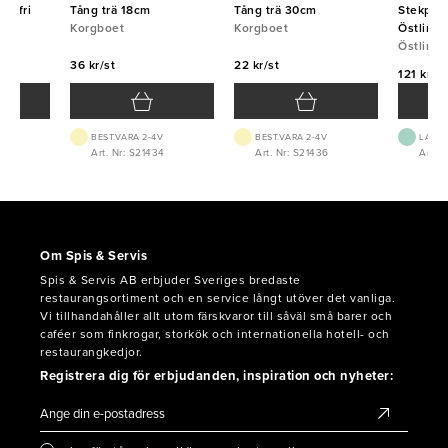
ostfri
Tång trä 18cm
Tång trä 30cm
Stekpinc
Korgboet
Korgboet
Östlin
Östlin
36 kr/st
22 kr/st
121 kr/st
BEST.VARA 2-4V
BEST.VARA 2-4V
LAGE
Art. Nr: S21434
Art. Nr: S21436
Art. N
Om Spis & Servis
Spis & Servis AB erbjuder Sveriges bredaste
restaurangsortiment och en service långt utöver det vanliga.
Vi tillhandahåller allt utom färskvaror till såväl små barer och
caféer som finkrogar, storkök och internationella hotell- och
restaurangkedjor.
Registrera dig för erbjudanden, inspiration och nyheter: