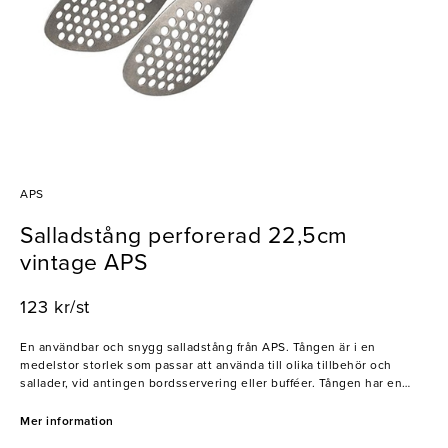
APS
Salladstång perforerad 22,5cm
vintage APS
123 kr/st
En användbar och snygg salladstång från APS. Tången är i en
medelstor storlek som passar att använda till olika tillbehör och
sallader, vid antingen bordsservering eller bufféer. Tången har en
borstad yta och är full av mindre håll längs delen som fångar upp
maten.
Mer information