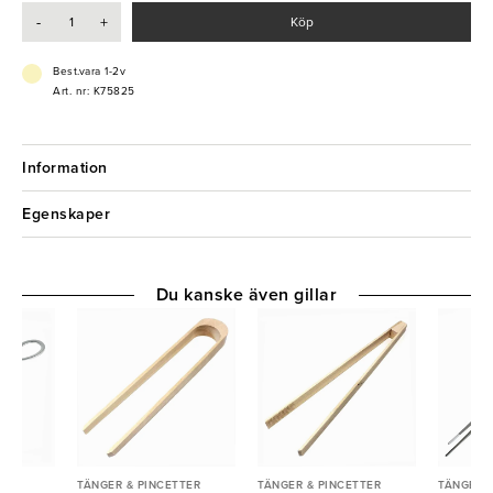
- Rostfritt stål
-
+
Köp
- Tål diskmaskin
Best.vara 1-2v
Art. nr: K75825
Information
Egenskaper
Du kanske även gillar
TER
TÄNGER & PINCETTER
TÄNGER & PINCETTER
TÄNGER &