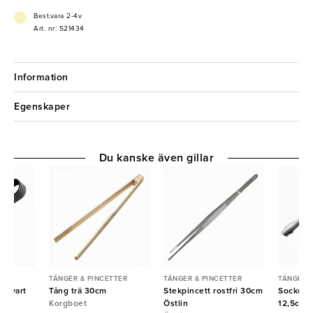
Best.vara 2-4v
Art. nr: S21434
Information
Egenskaper
Du kanske även gillar
TER
TÄNGER & PINCETTER
TÄNGER & PINCETTER
TÄNGER &
t svart
Tång trä 30cm
Stekpincett rostfri 30cm
Sockertå
Korgboet
Östlin
12,5cm 