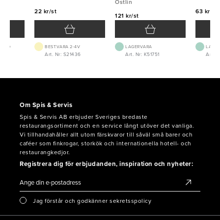
Östlin
22 kr/st
63 kr/st
121 kr/st
 1-2D
BEST.VARA 2-4V
LAGERVARA
LAGE
Art. Nr: S21436
Art. Nr: K51751
Art. 
Om Spis & Servis
Spis & Servis AB erbjuder Sveriges bredaste
restaurangsortiment och en service långt utöver det vanliga.
Vi tillhandahåller allt utom färskvaror till såväl små barer och
caféer som finkrogar, storkök och internationella hotell- och
restaurangkedjor.
Registrera dig för erbjudanden, inspiration och nyheter:
Jag förstår och godkänner sekretsspolicy