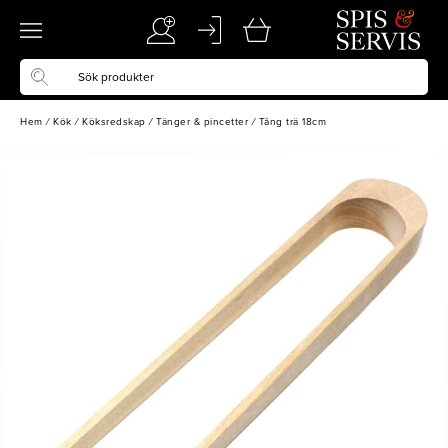
Hem
/
Kök
/
Köksredskap
/
Tänger & pincetter
/
Tång trä 18cm