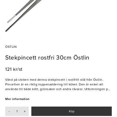
ÖSTLIN
Stekpincett rostfri 30cm Östlin
121 kr/st
Vänd på steken med denna stekpincett i rostfritt stål från Östlin.
Pincetten är en riktig toppenaddering till köket. Den är enkel att
använda till både kött, grönsaker och andra råvaror. Utformningen på
pincetten gör den ergonomisk och stabil i handen. Denna stekpincett
är 30 cm lång.
Mer information
- Rostfritt stål
-
+
Köp
- 30 cm