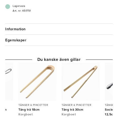
- Ergonomisk
Lagervara
Art. nr: K51751
Information
Egenskaper
Du kanske även gillar
TER
TÄNGER & PINCETTER
TÄNGER & PINCETTER
TÄNGER &
 19cm
Tång trä 18cm
Tång trä 30cm
Sockertå
Korgboet
Korgboet
12,5cm 