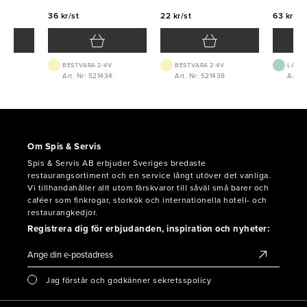
36 kr/st
22 kr/st
63 kr/st
BEST.VARA 2-4V
BEST.VARA 2-4V
LAGE
Art. Nr: S21434
Art. Nr: S21436
Art. 
Om Spis & Servis
Spis & Servis AB erbjuder Sveriges bredaste
restaurangsortiment och en service långt utöver det vanliga.
Vi tillhandahåller allt utom färskvaror till såväl små barer och
caféer som finkrogar, storkök och internationella hotell- och
restaurangkedjor.
Registrera dig för erbjudanden, inspiration och nyheter:
Jag förstår och godkänner sekretsspolicy