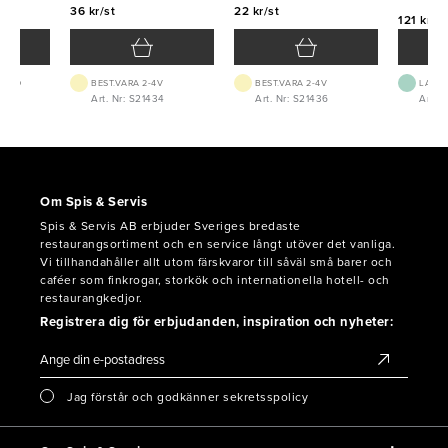
36 kr/st
22 kr/st
121 kr/st
 1-2D
BEST.VARA 2-4V
BEST.VARA 2-4V
LAGE
Art. Nr: S21434
Art. Nr: S21436
Art. N
Om Spis & Servis
Spis & Servis AB erbjuder Sveriges bredaste
restaurangsortiment och en service långt utöver det vanliga.
Vi tillhandahåller allt utom färskvaror till såväl små barer och
caféer som finkrogar, storkök och internationella hotell- och
restaurangkedjor.
Registrera dig för erbjudanden, inspiration och nyheter:
Jag förstår och godkänner sekretsspolicy