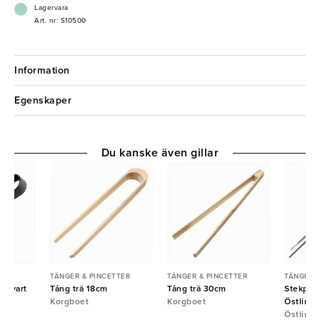
Lagervara
Art. nr: S10500
Information
Egenskaper
Du kanske även gillar
TER
TÄNGER & PINCETTER
TÄNGER & PINCETTER
TÄNGER &
t svart
Tång trä 18cm
Tång trä 30cm
Stekpinc
Korgboet
Korgboet
Östlin
Östlin