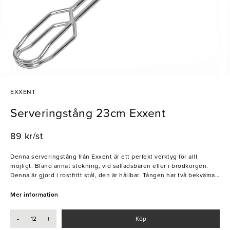
EXXENT
Serveringstång 23cm Exxent
89 kr/st
Denna serveringstång från Exxent är ett perfekt verktyg för allt
möjligt. Bland annat stekning, vid salladsbaren eller i brödkorgen.
Denna är gjord i rostfritt stål, den är hållbar. Tången har två bekväma
handtag och är 23 cm lång.
Mer information
- 23 cm
- Två bekväma handtag
-
+
Köp
- Perfekt vid salladsbaren eller i brödkorgen!