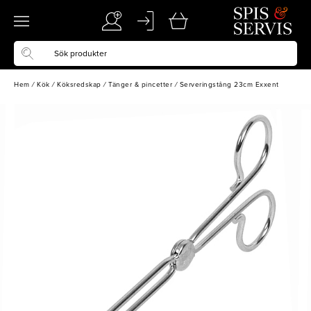
Hem
/
Kök
/
Köksredskap
/
Tänger & pincetter
/
Serveringstång 23cm Exxent