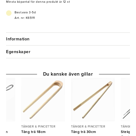
Minsta köpantal för denna produkt är 12 st
Best.vara 3-5d
Art. nr: K65111
Information
Egenskaper
Du kanske även gillar
TER
TÄNGER & PINCETTER
TÄNGER & PINCETTER
TÄNGER &
 19cm
Tång trä 18cm
Tång trä 30cm
Stekpinc