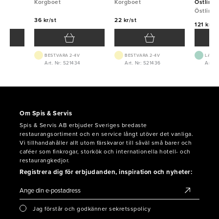
Korgboet
Korgboet
Östlin
Östlin
36 kr/st
22 kr/st
121 kr/st
BEST.VARA 2-4V
BEST.VARA 2-4V
LAGE
Art. Nr: S21434
Art. Nr: S21436
Art. N
Om Spis & Servis
Spis & Servis AB erbjuder Sveriges bredaste
restaurangsortiment och en service långt utöver det vanliga.
Vi tillhandahåller allt utom färskvaror till såväl små barer och
caféer som finkrogar, storkök och internationella hotell- och
restaurangkedjor.
Registrera dig för erbjudanden, inspiration och nyheter:
Jag förstår och godkänner sekretsspolicy