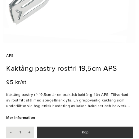
APS
Kaktång pastry rostfri 19,5cm APS
95 kr/st
Kaktång pastry rfr 19,5cm är en praktisk kaktång från APS. Tillverkad
av rostfritt stål med spegelblank yta. En greppvänlig kaktång som
underlättar vid hygienisk hantering av kakor, bakelser och bakverk.
Tål maskindiskmaskin. APS produktlinje "Serveringsartiklar &
köksverktyg" innehåller ett brett sortiment av serveringsverktyg &
Mer information
köksredskap passande till buffé, servering och matlagning. I
sortimentet ingår en rad olika artiklar i olika material och storlekar,
-
+
Köp
här hittar du passande redskap för alla de uppgifter som arbete i ett