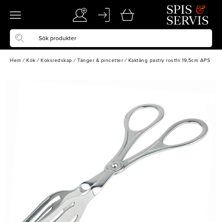
Hem
/
Kök
/
Köksredskap
/
Tänger & pincetter
/
Kaktång pastry rostfri 19,5cm APS