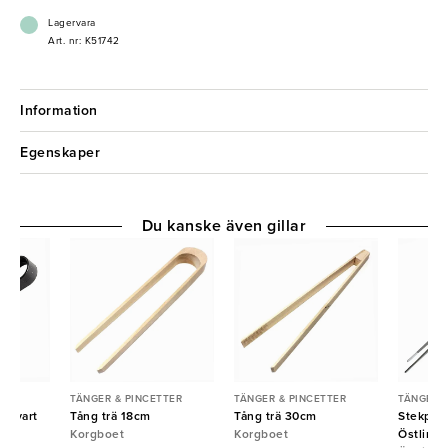
kök eller servering medför. Sedan 1933 har familjeföretaget APS
erbjudit ett brett och attraktivt sortiment för hotell-, restaurang- och
Lagervara
cateringbranschen. I åtta produktkategorier erbjuder de praktiska
Art. nr: K51742
lösningar för professionella behov som alltid baseras på de senaste
trenderna.
Information
Egenskaper
Du kanske även gillar
TER
TÄNGER & PINCETTER
TÄNGER & PINCETTER
TÄNGER &
t svart
Tång trä 18cm
Tång trä 30cm
Stekpinc
Korgboet
Korgboet
Östlin