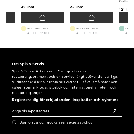
Östlin
36 kr/st
22 kr/st
121 kr/st
 1-2D
BEST.VARA 2-4V
BEST.VARA 2-4V
LAGE
Art. Nr: S21434
Art. Nr: S21436
Art. N
Om Spis & Servis
Spis & Servis AB erbjuder Sveriges bredaste
restaurangsortiment och en service långt utöver det vanliga.
Vi tillhandahåller allt utom färskvaror till såväl små barer och
caféer som finkrogar, storkök och internationella hotell- och
restaurangkedjor.
Registrera dig för erbjudanden, inspiration och nyheter:
Jag förstår och godkänner sekretsspolicy