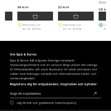
Östlin
36 kr/st
22 kr/st
121 kr/st
BEST.VARA 2-4V
BEST.VARA 2-4V
LAGE
Art. Nr: S21434
Art. Nr: S21436
Art. N
Om Spis & Servis
Spis & Servis AB erbjuder Sveriges bredaste
restaurangsortiment och en service långt utöver det vanliga.
Vi tillhandahåller allt utom färskvaror till såväl små barer och
caféer som finkrogar, storkök och internationella hotell- och
restaurangkedjor.
Registrera dig för erbjudanden, inspiration och nyheter:
Jag förstår och godkänner sekretsspolicy