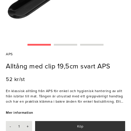
APS
Alltång med clip 19,5cm svart APS
52 kr/st
En klassisk alltång från APS för enkel och hygienisk hantering av allt
från isbitar till mat. Tången är utrustad med ett greppvänligt handtag
och har en praktisk klämma i bakre änden för enkel fastsättning. Ett
oumbärligt verktyg för restauranger, bufféer, hotell och andra
serveringsmiljöer.
Mer information
- Klämma för enkel fastsättning
-
+
Köp
- Vattentålig