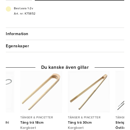
- Tål ej diskmaskin
Best.vara 1-2v
Art. nr: K75852
Information
Egenskaper
Du kanske även gillar
TER
TÄNGER & PINCETTER
TÄNGER & PINCETTER
TÄNGER &
ostfri
Tång trä 18cm
Tång trä 30cm
Stekpinc
Korgboet
Korgboet
Östlin