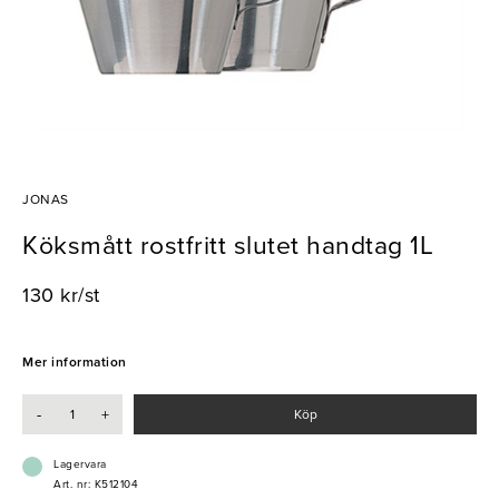
JONAS
Köksmått rostfritt slutet handtag 1L
130 kr/st
Mer information
-
+
Köp
Lagervara
Art. nr: K512104