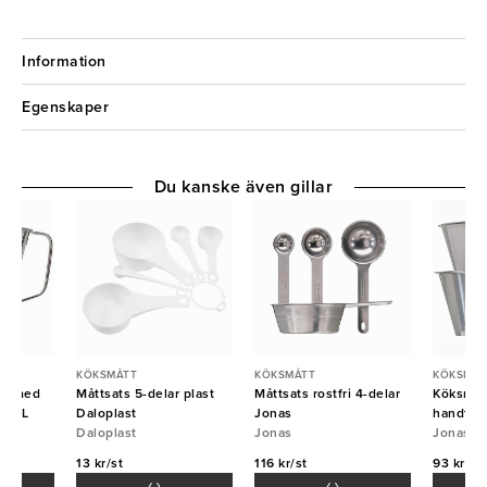
Information
Egenskaper
Du kanske även gillar
KÖKSMÅTT
KÖKSMÅTT
KÖKSMÅT
itt med
Måttsats 5-delar plast
Måttsats rostfri 4-delar
Köksmått
ag 1L
Daloplast
Jonas
handtag
Daloplast
Jonas
Jonas
13 kr/st
116 kr/st
93 kr/st