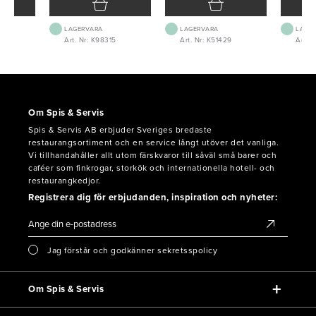
LAGERVARA
LAGERVARA
LAGE
04
Art. Nr: K98315
Art. Nr: K51429
Art. N
Om Spis & Servis
Spis & Servis AB erbjuder Sveriges bredaste
restaurangsortiment och en service långt utöver det vanliga.
Vi tillhandahåller allt utom färskvaror till såväl små barer och
caféer som finkrogar, storkök och internationella hotell- och
restaurangkedjor.
Registrera dig för erbjudanden, inspiration och nyheter:
Jag förstår och godkänner sekretsspolicy
Om Spis & Servis