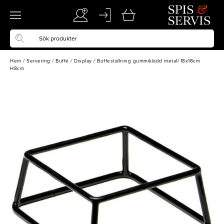
Hem
/
Servering
/
Buffé
/
Display
/
Buffeställning gummiklädd metall 18x18cm
H8cm