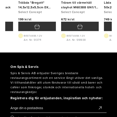
icka
Trälåda "Bregott"
Träram till värmehäll
Låda "Äp
a Black
14,5x12,5x5,5cm EK
stayhot M60388 GN1/1
50x29,5
Linoljad
Select Concept
Ek Black
Select Concept
Linoljad
Select 
199 kr/st
672 kr/st
749 kr/s
BEST.VARA 1-2V
BEST.VARA 1-2V
BEST.
6
Art. Nr: S13711
Art. Nr: S18938
Art. N
Om Spis & Servis
Spis & Servis AB erbjuder Sveriges bredaste
restaurangsortiment och en service långt utöver det vanliga.
Vi tillhandahåller allt utom färskvaror till såväl små barer och
caféer som finkrogar, storkök och internationella hotell- och
restaurangkedjor.
Registrera dig för erbjudanden, inspiration och nyheter: