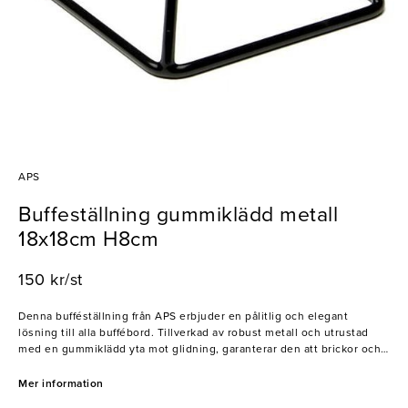
APS
Buffeställning gummiklädd metall
18x18cm H8cm
150 kr/st
Denna bufféställning från APS erbjuder en pålitlig och elegant
lösning till alla buffébord. Tillverkad av robust metall och utrustad
med en gummiklädd yta mot glidning, garanterar den att brickor och
fat står stadigt och säkert. Dessutom kan bufféställningen
kombineras med APS andra ställningar i olika höjder för att skapa
Mer information
dynamiska och stilfulla presentationer på buffébordet. Ett oumbärligt