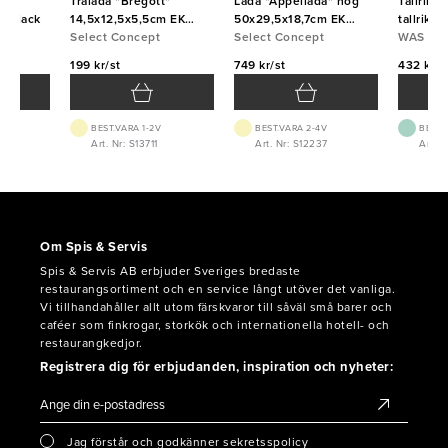
icka
Trälåda "Bregott"
Låda "Äppellåda" hög
Tallrikss
a Black
14,5x12,5x5,5cm EK
50x29,5x18,7cm EK
tallrika
Linoljad
Select Concept
Linoljad
Select Concept
WAS
WAS
199 kr/st
749 kr/st
432 kr/s
BEST.VARA 1-2V
BEST.VARA 2-4V
BEST.
6
Art. Nr: S13711
Art. Nr: S12237
Art. N
Om Spis & Servis
Spis & Servis AB erbjuder Sveriges bredaste
restaurangsortiment och en service långt utöver det vanliga.
Vi tillhandahåller allt utom färskvaror till såväl små barer och
caféer som finkrogar, storkök och internationella hotell- och
restaurangkedjor.
Registrera dig för erbjudanden, inspiration och nyheter:
Jag förstår och godkänner sekretsspolicy