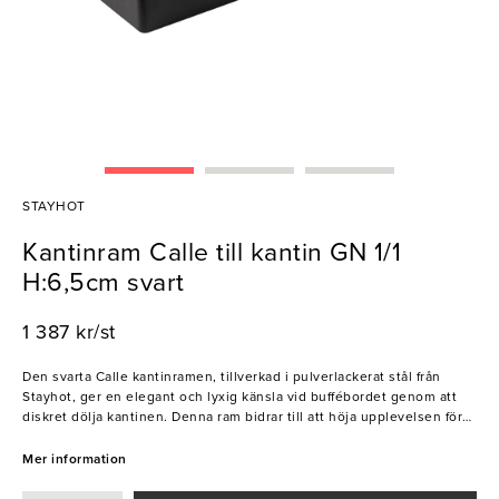
STAYHOT
Kantinram Calle till kantin GN 1/1
H:6,5cm svart
1 387 kr/st
Den svarta Calle kantinramen, tillverkad i pulverlackerat stål från
Stayhot, ger en elegant och lyxig känsla vid buffébordet genom att
diskret dölja kantinen. Denna ram bidrar till att höja upplevelsen för
era gäster på hotell, restauranger och caféer. Ett utmärkt val för alla
bufféer!
Mer information
- Högkvalitativ