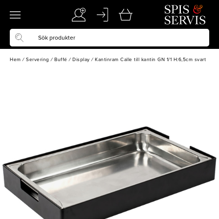
Hem
/
Servering
/
Buffé
/
Display
/
Kantinram Calle till kantin GN 1/1 H:6,5cm svart