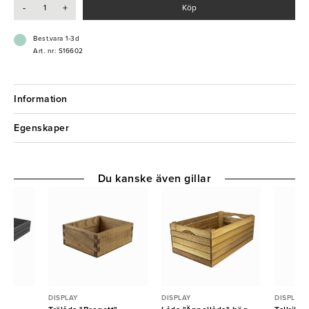
-
+
Köp
Best.vara 1-3d
Art. nr: S16602
Information
Egenskaper
Du kanske även gillar
DISPLAY
DISPLAY
DISPLAY