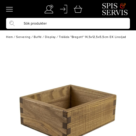
Hem
/
Servering
/
Buffé
/
Display
/
Trälåda "Bregott" 14,5x12,5x5,5cm EK Linoljad