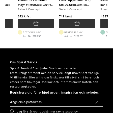
icka
Träram till värmehäll
Låda "Äppellåda" hög
Kantinram
a Black
stayhot M60388 GN1/1
50x29,5x18,7cm EK
kantin G
Ek Black
Select Concept
Linoljad
Select Concept
svart
Stayhot
672 kr/st
749 kr/st
1 387 kr/
BEST.VARA 1-2V
BEST.VARA 2-4V
BEST.
6
Art. Nr: S18938
Art. Nr: S12237
Art. 
Om Spis & Servis
Spis & Servis AB erbjuder Sveriges bredaste
restaurangsortiment och en service långt utöver det vanliga.
Vi tillhandahåller allt utom färskvaror till såväl små barer och
caféer som finkrogar, storkök och internationella hotell- och
restaurangkedjor.
Registrera dig för erbjudanden, inspiration och nyheter:
Jag förstår och godkänner sekretsspolicy