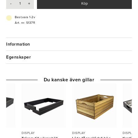
-
+
Köp
- Naturligt och rustikt uttryck
- Stilren lösning för professionell servering
Best.vara 1-2v
Art. nr: S13711
Information
Egenskaper
Du kanske även gillar
DISPLAY
DISPLAY
DISPLAY