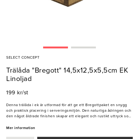
SELECT CONCEPT
Trälåda "Bregott" 14,5x12,5x5,5cm EK
Linoljad
199 kr/st
Denna trälåda i ek är utformad för att ge ett Bregottpaket en snygg
och praktisk placering i serveringsmiljön. Den naturliga ådringen och
den något åldrade finishen skapar ett elegant och rustikt uttryck som
passar perfekt vid frukostbufféer och bordsservering. Ett stilrent sätt
att lyfta presentationen av smör och andra pålägg.
Mer information
- Passar Bregottpaket