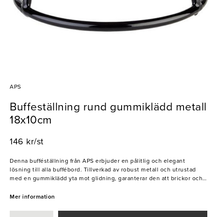
APS
Buffeställning rund gummiklädd metall
18x10cm
146 kr/st
Denna bufféställning från APS erbjuder en pålitlig och elegant
lösning till alla buffébord. Tillverkad av robust metall och utrustad
med en gummiklädd yta mot glidning, garanterar den att brickor och
fat står stadigt och säkert. Dessutom kan bufféställningen
kombineras med APS andra ställningar i olika höjder för att skapa
Mer information
dynamiska och stilfulla presentationer på buffébordet. Ett oumbärligt
verktyg för er som strävar efter både stabilitet och elegans på era