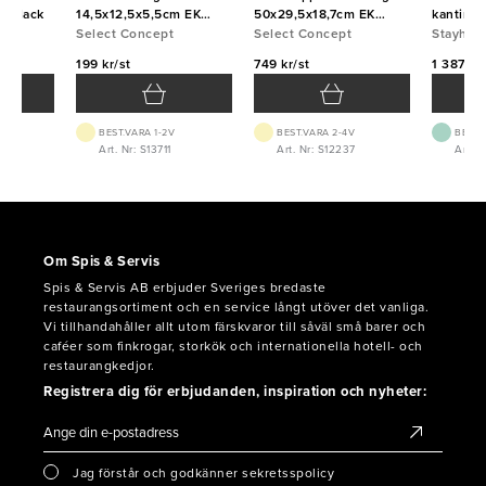
a Black
14,5x12,5x5,5cm EK
50x29,5x18,7cm EK
kantin G
Linoljad
Select Concept
Linoljad
Select Concept
svart
Stayhot
199 kr/st
749 kr/st
1 387 kr/
BEST.VARA 1-2V
BEST.VARA 2-4V
BEST.
6
Art. Nr: S13711
Art. Nr: S12237
Art. 
Om Spis & Servis
Spis & Servis AB erbjuder Sveriges bredaste
restaurangsortiment och en service långt utöver det vanliga.
Vi tillhandahåller allt utom färskvaror till såväl små barer och
caféer som finkrogar, storkök och internationella hotell- och
restaurangkedjor.
Registrera dig för erbjudanden, inspiration och nyheter:
Jag förstår och godkänner sekretsspolicy