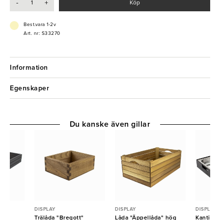
-
+
Köp
bufféarrangemang!
- Tillverkad av metall
Best.vara 1-2v
- Gummiklädd
Art. nr: S33270
- Stapelbar vid förvaring
- Tål diskmaskin
Information
Egenskaper
Du kanske även gillar
DISPLAY
DISPLAY
DISPLAY
icka
Trälåda "Bregott"
Låda "Äppellåda" hög
Kantinram