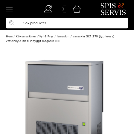
Hem
/
Köksmaskiner
/
Kyl & Frys
/
Ismaskin
/
Ismaskin SLT 270 (typ kross)
vattenkyld med inbyggt magasin NTF