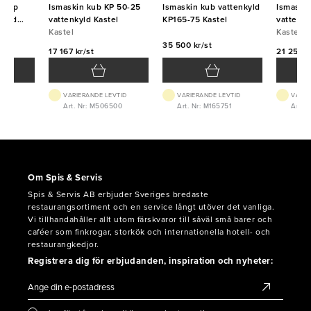
 (typ
Ismaskin kub KP 50-25
Ismaskin kub vattenkyld
Ismaski
 med
vattenkyld Kastel
KP165-75 Kastel
vattenky
n NTF
Kastel
Kastel
35 500 kr/st
17 167 kr/st
21 250 k
VTID
VARIERANDE LEVTID
VARIERANDE LEVTID
VARIE
8014
Art. Nr: M506500
Art. Nr: M165751
Art. 
Om Spis & Servis
Spis & Servis AB erbjuder Sveriges bredaste
restaurangsortiment och en service långt utöver det vanliga.
Vi tillhandahåller allt utom färskvaror till såväl små barer och
caféer som finkrogar, storkök och internationella hotell- och
restaurangkedjor.
Registrera dig för erbjudanden, inspiration och nyheter: