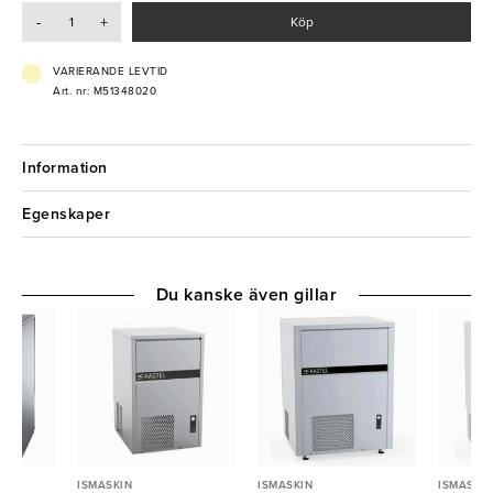
- Bingkapacitet: 40kg
-
+
Köp
- Effekt: 0,72 kW
- Elanslutning: 230V 1-fas
- Kylningssystem: Vattenkyld
VARIERANDE LEVTID
- Tömningspump: Nej
Art. nr: M51348020
- Köldmedium: R290
Information
Egenskaper
Du kanske även gillar
ISMASKIN
ISMASKIN
ISMASKIN