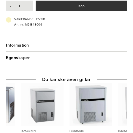
- Bingkapacitet: 25kg
-
+
Köp
- Effekt: 0,45 kW
- Elanslutning: 230V 1-fas
- Kylningssystem: Vattenkyld
VARIERANDE LEVTID
- Tömningspump: Nej
Art. nr: M51348009
- Köldmedium: R290
Information
Egenskaper
Du kanske även gillar
ISMASKIN
ISMASKIN
ISMASKIN