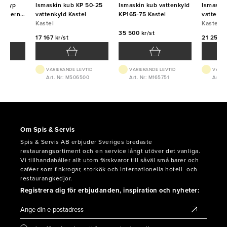
 (typ
Ismaskin kub KP 50-25
Ismaskin kub vattenkyld
Ismaski
r externt
vattenkyld Kastel
KP165-75 Kastel
vattenky
Kastel
Kastel
35 500 kr/st
17 167 kr/st
21 250 k
VTID
VARIERANDE LEVTID
VARIERANDE LEVTID
VARIE
029
Art. Nr: M506500
Art. Nr: M165751
Art. 
Om Spis & Servis
Spis & Servis AB erbjuder Sveriges bredaste
restaurangsortiment och en service långt utöver det vanliga.
Vi tillhandahåller allt utom färskvaror till såväl små barer och
caféer som finkrogar, storkök och internationella hotell- och
restaurangkedjor.
Registrera dig för erbjudanden, inspiration och nyheter: