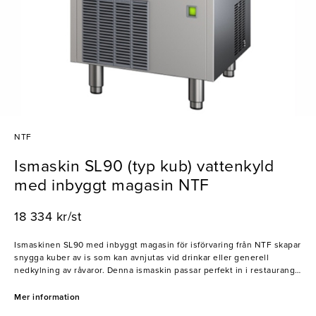
NTF
Ismaskin SL90 (typ kub) vattenkyld
med inbyggt magasin NTF
18 334 kr/st
Ismaskinen SL90 med inbyggt magasin för isförvaring från NTF skapar
snygga kuber av is som kan avnjutas vid drinkar eller generell
nedkylning av råvaror. Denna ismaskin passar perfekt in i restaurang-
och barmiljöer!
Mer information
- Produktionskapacitet: 49kg/dygn