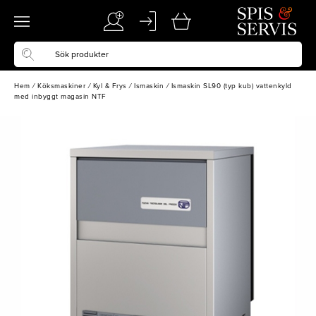
Hem
/
Köksmaskiner
/
Kyl & Frys
/
Ismaskin
/
Ismaskin SL90 (typ kub) vattenkyld
med inbyggt magasin NTF