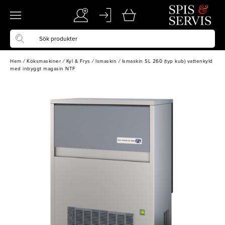
Hem
/
Köksmaskiner
/
Kyl & Frys
/
Ismaskin
/
Ismaskin SL 260 (typ kub) vattenkyld
med inbyggt magasin NTF