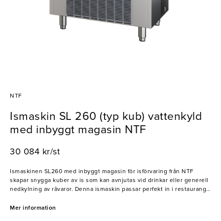
NTF
Ismaskin SL 260 (typ kub) vattenkyld
med inbyggt magasin NTF
30 084 kr/st
Ismaskinen SL260 med inbyggt magasin för isförvaring från NTF
skapar snygga kuber av is som kan avnjutas vid drinkar eller generell
nedkylning av råvaror. Denna ismaskin passar perfekt in i restaurang-
och barmiljöer!
Mer information
- Produktionskapacitet: 93kg/dygn