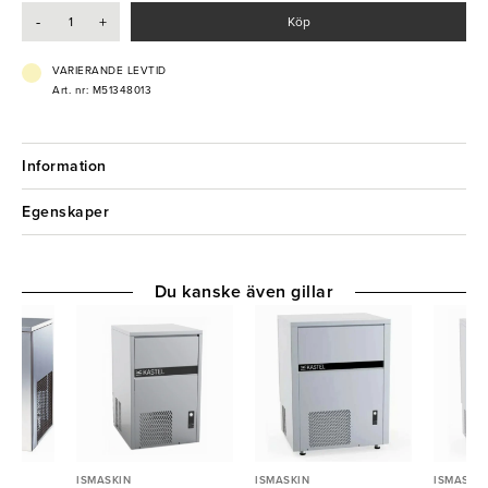
- Bingkapacitet: 60kg
-
+
Köp
- Effekt: 0,87 kW
- Elanslutning: 230V 1-fas
- Kylningssystem: Vattenkyld
VARIERANDE LEVTID
- Tömningspump: Nej
Art. nr: M51348013
- Köldmedium: R290
Information
Egenskaper
Du kanske även gillar
ISMASKIN
ISMASKIN
ISMASKIN