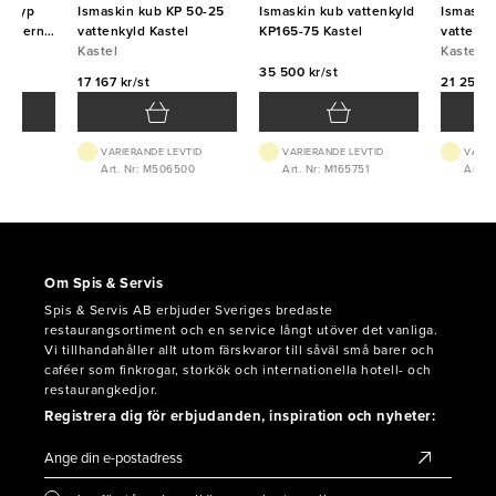
 (typ
Ismaskin kub KP 50-25
Ismaskin kub vattenkyld
Ismaski
r externt
vattenkyld Kastel
KP165-75 Kastel
vattenky
Kastel
Kastel
35 500 kr/st
17 167 kr/st
21 250 k
VTID
VARIERANDE LEVTID
VARIERANDE LEVTID
VARIE
029
Art. Nr: M506500
Art. Nr: M165751
Art. 
Om Spis & Servis
Spis & Servis AB erbjuder Sveriges bredaste
restaurangsortiment och en service långt utöver det vanliga.
Vi tillhandahåller allt utom färskvaror till såväl små barer och
caféer som finkrogar, storkök och internationella hotell- och
restaurangkedjor.
Registrera dig för erbjudanden, inspiration och nyheter: