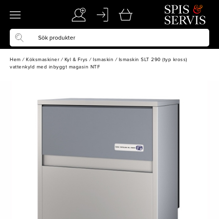
Hem
/
Köksmaskiner
/
Kyl & Frys
/
Ismaskin
/
Ismaskin SLT 290 (typ kross)
vattenkyld med inbyggt magasin NTF