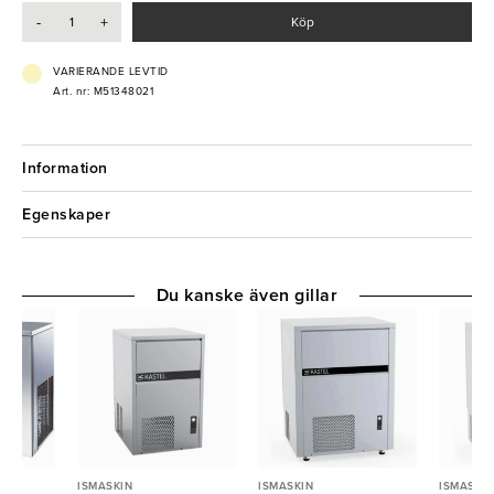
- Bingkapacitet: 50kg
-
+
Köp
- Effekt: 0,72 kW
- Elanslutning: 230V 1-fas
- Kylningssystem: Vattenkyld
VARIERANDE LEVTID
- Tömningspump: Nej
Art. nr: M51348021
- Köldmedium: R290
Information
Egenskaper
Du kanske även gillar
ISMASKIN
ISMASKIN
ISMASKIN