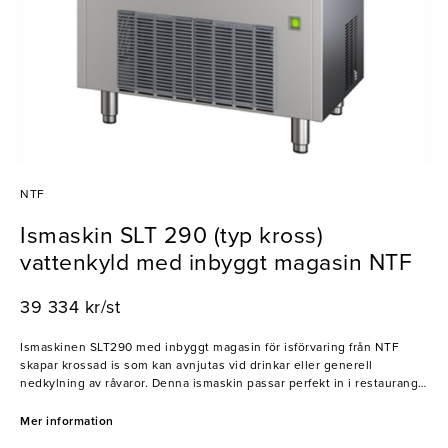
NTF
Ismaskin SLT 290 (typ kross)
vattenkyld med inbyggt magasin NTF
39 334 kr/st
Ismaskinen SLT290 med inbyggt magasin för isförvaring från NTF
skapar krossad is som kan avnjutas vid drinkar eller generell
nedkylning av råvaror. Denna ismaskin passar perfekt in i restaurang-
och barmiljöer!
Mer information
- Produktionskapacitet: 145kg/dygn