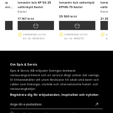
 (typ
Ismaskin kub KP 50-25
Ismaskin kub vattenkyld
Ismaski
r externt
vattenkyld Kastel
KP165-75 Kastel
vattenky
Kastel
Kastel
35 500 kr/st
17 167 kr/st
21 250 k
VTID
VARIERANDE LEVTID
VARIERANDE LEVTID
VARIE
029
Art. Nr: M506500
Art. Nr: M165751
Art. 
Om Spis & Servis
Spis & Servis AB erbjuder Sveriges bredaste
restaurangsortiment och en service långt utöver det vanliga.
Vi tillhandahåller allt utom färskvaror till såväl små barer och
caféer som finkrogar, storkök och internationella hotell- och
restaurangkedjor.
Registrera dig för erbjudanden, inspiration och nyheter: