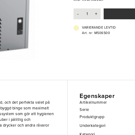
- Vattenkyld
-
+
- Kapacitet: 50 kg/dygn
- Lager i binge: 25kg
- Kubstorlek: 18g
VARIERANDE LEVTID
Art. nr: M506500
Egenskaper
, och det perfekta valet på
Artikelnummer
inbyggd binge som maximalt
Serie
ngssystem som gör att hygienen
Produktgrupp
ber i pålitlig och
a drycker och andra råvaror
Underkategori
Kategori