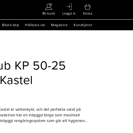
Bli kund
Logga in
Kassa
Bästa köp
Hållbara val
Magazine
Kundtjänst
ub KP 50-25
Kastel
tel är vattenkyld, och det perfekta valet på
maskinen har en inbyggd binge som maximalt
t inbyggt rengöringssystem som gör att hygienen
nen producerar iskuber i pålitlig och anpassningsbar
goda drycker och andra råvaror utan problem!