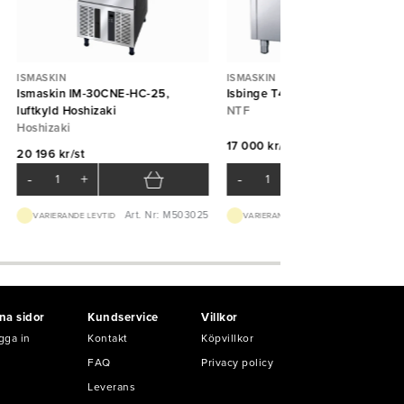
ISMASKIN
ISMASKIN
Ismaskin IM-30CNE-HC-25,
Isbinge T420 (200 kg) NTF
luftkyld Hoshizaki
NTF
Hoshizaki
17 000 kr/st
20 196 kr/st
-
+
-
+
Art. Nr: M503025
Art. Nr: M51348
VARIERANDE LEVTID
VARIERANDE LEVTID
na sidor
Kundservice
Villkor
gga in
Kontakt
Köpvillkor
FAQ
Privacy policy
Leverans