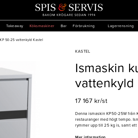
Takeaway
Köksmaskiner
Bar
Förbrukning
Lagerrensning
KP 50-25 vattenkyld Kastel
KASTEL
Ismaskin k
vattenkyld 
17 167 kr/st
Denna ismaskin KP50-25W från Kas
restauranger med högt tempo. Is
rymmer upp till 25 kg is, samt et
alltid hålls på en hög nivå. Maski
storlek så att du kan kyla olika 
Mer information