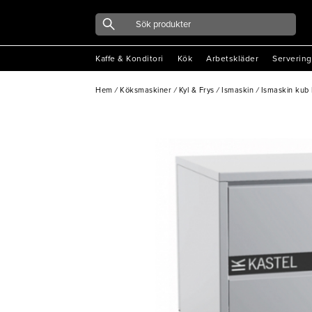
Kaffe & Konditori
Kök
Arbetskläder
Servering
Hem
/
Köksmaskiner
/
Kyl & Frys
/
Ismaskin
/
Ismaskin kub 