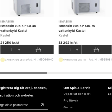
ISMASKIN
ISMASKIN
Ismaskin kub KP 60-40
Ismaskin kub KP 130-75
vattenkyld Kastel
vattenkyld Kastel
Kastel
Kastel
21 250 kr/st
33 292 kr/st
-
+
-
+
Art. Nr: M5066040
Art. Nr: M565081
VARIERANDE LEVTID
VARIERANDE LEVTID
egistrera dig för erbjudanden,
Om Spis & Servis
Mi
Uppackat och klart
Lo
spiration och nyheter:
Profiltryck
Guider