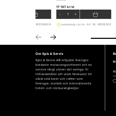
 417 kr/st
17 167 kr/st
-
+
-
+
Art. Nr: M51348014
Art. Nr: M506500
VARIERANDE LEVTID
VARIERANDE LEVTID
Om Spis & Servis
R
Spis & Servis AB erbjuder Sveriges
in
bredaste restaurangsortiment och en
service långt utöver det vanliga. Vi
tillhandahåller allt utom färskvaror till
såväl små barer och caféer som
finkrogar, storkök och internationella
hotell- och restaurangkedjor.