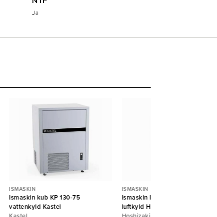
NTF
Ja
ISMASKIN
ISMASKIN
Ismaskin kub KP 130-75
Ismaskin IM-30CNE-HC-25,
vattenkyld Kastel
luftkyld Hoshizaki
Kastel
Hoshizaki