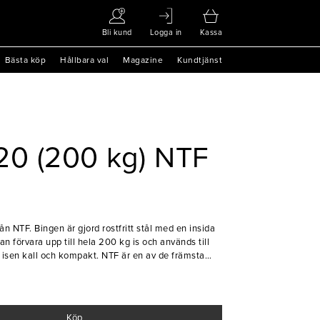
Bli kund
Logga in
Kassa
Bästa köp
Hållbara val
Magazine
Kundtjänst
20 (200 kg) NTF
ån NTF. Bingen är gjord rostfritt stål med en insida
an förvara upp till hela 200 kg is och används till
h kompakt. NTF är en av de främsta
sflake och iskub. Alla deras ismaskiner följder höga
kra när det kommer till driftsäkerhet och
Köp