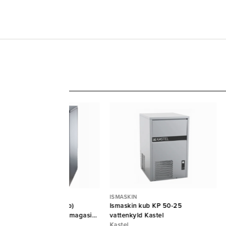
MASKIN
ISMASKIN
maskin SL 280 (typ kub)
Ismaskin kub KP 50-25
ttenkyld med inbyggt magasin
vattenkyld Kastel
TF
TF
Kastel