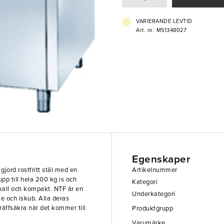
VARIERANDE LEVTID
Art. nr: M51348027
Egenskaper
gjord rostfritt stål med en
Artikelnummer
upp till hela 200 kg is och
Kategori
 kall och kompakt. NTF är en
Underkategori
ke och iskub. Alla deras
räffsäkra när det kommer till
Produktgrupp
Varumärke