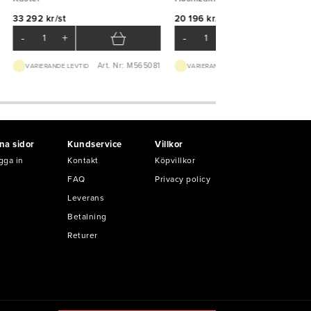
33 292 kr/st
20 196 kr/st
-
+
-
+
Art. Nr: M565081
Art. Nr: M503
VARIERANDE LEVTID
VARIERANDE LEVTID
na sidor
Kundservice
Villkor
gga in
Kontakt
Köpvillkor
FAQ
Privacy policy
Leverans
Betalning
Returer