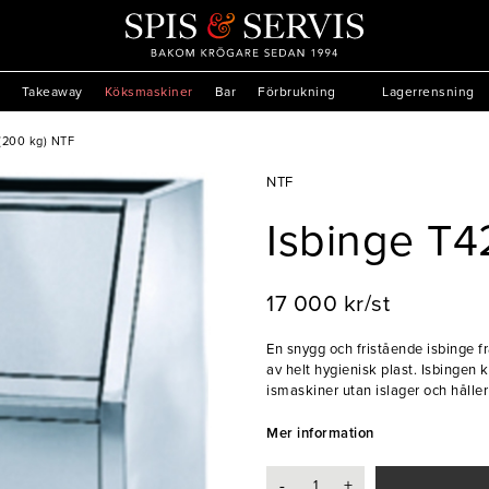
Takeaway
Köksmaskiner
Bar
Förbrukning
Lagerrensning
 (200 kg) NTF
NTF
Isbinge T4
17 000 kr/st
En snygg och fristående isbinge fr
av helt hygienisk plast. Isbingen k
ismaskiner utan islager och håller isen kall oc
tillverkarna av iskrossmaskiner, i
kvalitetsstandarder och är träffsä
Mer information
konstruktion.
-
+