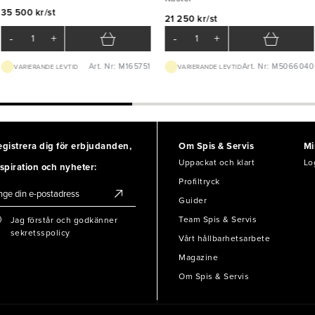
35 500 kr/st
21 250 kr/st
-
+
-
+
Art. Nr: M165751
Art. Nr: M5066040
VARIERANDE LEVTID
VARIERANDE LEVTID
egistrera dig för erbjudanden,
Om Spis & Servis
Mi
Uppackat och klart
Lo
spiration och nyheter:
Profiltryck
Guider
Team Spis & Servis
Jag förstår och godkänner
sekretsspolicy
Vårt hållbarhetsarbete
Magazine
Om Spis & Servis