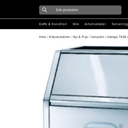
Kaffe & Konditori
Kök
Arbetskläder
Servering
Hem
/
Köksmaskiner
/
Kyl & Frys
/
Ismaskin
/
Isbinge T420