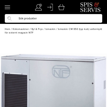
Hem
/
Köksmaskiner
/
Kyl & Frys
/
Ismaskin
/
Ismaskin CM 650 (typ kub) vattenkyld
för externt magasin NTF