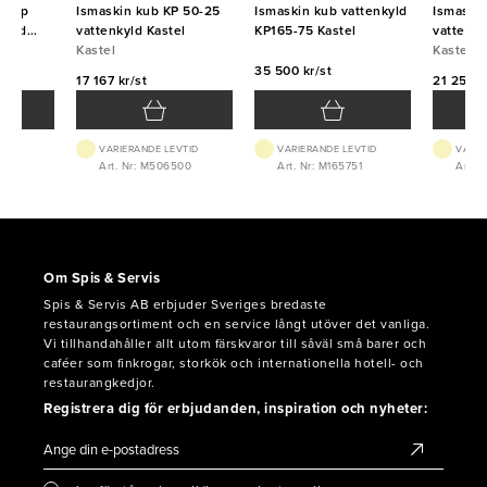
 (typ
Ismaskin kub KP 50-25
Ismaskin kub vattenkyld
Ismaski
 med
vattenkyld Kastel
KP165-75 Kastel
vattenky
n NTF
Kastel
Kastel
35 500 kr/st
17 167 kr/st
21 250 k
VTID
VARIERANDE LEVTID
VARIERANDE LEVTID
VARIE
8014
Art. Nr: M506500
Art. Nr: M165751
Art. 
Om Spis & Servis
Spis & Servis AB erbjuder Sveriges bredaste
restaurangsortiment och en service långt utöver det vanliga.
Vi tillhandahåller allt utom färskvaror till såväl små barer och
caféer som finkrogar, storkök och internationella hotell- och
restaurangkedjor.
Registrera dig för erbjudanden, inspiration och nyheter: