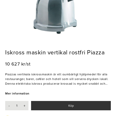
Iskross maskin vertikal rostfri Piazza
10 627 kr/st
Piazzas vertikala iskrossmaskin är ett oumbärligt hjälpmedel för alla
restauranger, barer, caféer och hotell som vill servera drycken iskall.
Denna elektriska iskross producerar krossad is mycket snabbt och
ger perfekt is för en uppfriskande touch till granitas, mojitos, iskaffe
och andra drycker som innehåller mycket och krossad is. Maskinen är
Mer information
utrustad med en till/från-knapp vilket gör den lätt att använda, medan
det smidiga designen gör den enkel att rengöra. Maskinens behållare
-
+
Köp
är gjord av rostfritt stål för lång hållbarhet och pålitlig prestanda,
medan basen är av robust aluminiumlegering. Den är CE-märkt och