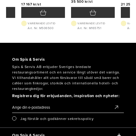
35 500 kr/st
17 167 kr/st
21 250 k
VTID
VARIERANDE LEVTID
VARIERANDE LEVTID
VARIE
869
Art. Nr: M506500
Art. Nr: M165751
Art. 
Om Spis & Servis
Spis & Servis AB erbjuder Sveriges bredaste
restaurangsortiment och en service långt utöver det vanliga.
Vi tillhandahåller allt utom färskvaror till såväl små barer och
caféer som finkrogar, storkök och internationella hotell- och
restaurangkedjor.
Registrera dig för erbjudanden, inspiration och nyheter:
Jag förstår och godkänner sekretsspolicy
Om Spis & Servis