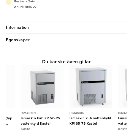
tillverkad enligt hygien- och säkerhetsstandarder, och materialen
Best.vara 2-4v
uppfyller de europeiska livsmedelsstandarderna, vilket garanterar att
Art. nr: 550700
den är säker att använda i alla kommersiella miljöer.
- Yteffektiv
- Kapacitet: 3 liter.
Information
- Hastighet: 850 rpm.
- Skålens väggtjocklek: 0,8 mm.
Egenskaper
- Mått 194x329x(h)523 mm
- Spänning 230 V
- Effekt 200 W
Du kanske även gillar
ISMASKIN
ISMASKIN
ISMASKIN
0A (typ
Ismaskin kub KP 50-25
Ismaskin kub vattenkyld
Ismaski
med
vattenkyld Kastel
KP165-75 Kastel
vattenky
n NTF
Kastel
Kastel