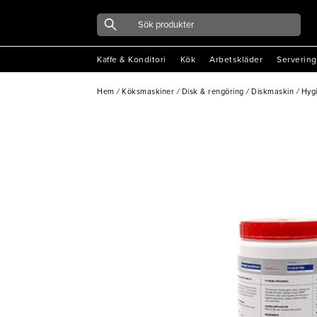
Kaffe & Konditori
Kök
Arbetskläder
Servering
Hem
/
Köksmaskiner
/
Disk & rengöring
/
Diskmaskin
/
Hygi