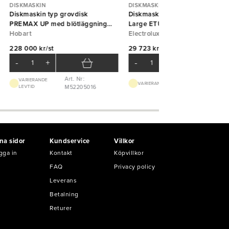
DISKMASKIN
DISKMASKIN
Diskmaskin typ grovdisk
Diskmaskin underbänk NeoBlue
PREMAX UP med blötläggning
Large ETUCLG3 3-fas Electrolu
(ånga och kem) Hobart
Hobart
Professional
Electrolux Professional
228 000 kr/st
29 723 kr/st
-
+
-
+
Art. Nr:
VARIERANDE
Art. Nr: M3200
VARIERANDE LEVTID
LEVTID
M52205016
na sidor
Kundservice
Villkor
gga in
Kontakt
Köpvillkor
FAQ
Privacy policy
Leverans
Betalning
Returer