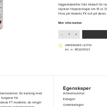
Hygientabletter från Hobart för r
stycken förpackningar om 15 st. 
finns på Hobarts FX och på deras 
disk­utrymmet samt maskinens av
Mer information
- 1 kartong med 12 förpackningar
- Rengör effektivt
-
+
- Maskinrengöring
VARIERANDE LEVTID
Art. nr: M52205023
Egenskaper
 diskmaskiner. En kartong med
Artikelnummer
 fungerar för
Kategori
deras FT modeller, de rengör
Underkategori