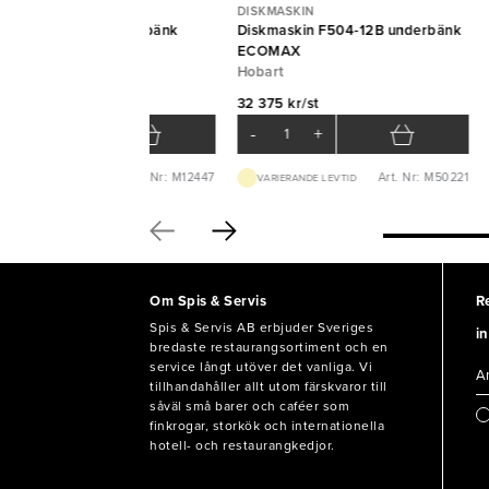
SKMASKIN
DISKMASKIN
skmaskin PF45 underbänk
Diskmaskin F504-12B underbänk
ECOMAX
Hobart
 917 kr/st
32 375 kr/st
-
+
-
+
Art. Nr: M12447
Art. Nr: M50221
VARIERANDE LEVTID
VARIERANDE LEVTID
Om Spis & Servis
R
Spis & Servis AB erbjuder Sveriges
in
bredaste restaurangsortiment och en
service långt utöver det vanliga. Vi
tillhandahåller allt utom färskvaror till
såväl små barer och caféer som
finkrogar, storkök och internationella
hotell- och restaurangkedjor.