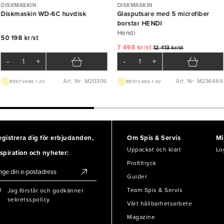
DISKMASKIN
DISKMASKIN
Diskmaskin WD-6C huvdisk
Glasputsare med 5 microfiber
borstar HENDI
Hendi
50 198 kr/st
7 498 kr/st
12 413 kr/st
-
+
-
+
Art. Nr: M20306
Art. Nr: M236666
BEST.VARA 1-2V
BEST.VARA 1-2V
egistrera dig för erbjudanden,
Om Spis & Servis
Mi
Uppackat och klart
Lo
spiration och nyheter:
Profiltryck
Guider
Team Spis & Servis
Jag förstår och godkänner
sekretsspolicy
Vårt hållbarhetsarbete
Magazine