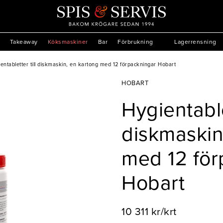
Takeaway
Köksmaskiner
Bar
Förbrukning
Lagerrensning
entabletter till diskmaskin, en kartong med 12 förpackningar Hobart
HOBART
Hygientablet
diskmaskin
med 12 för
Hobart
10 311 kr/krt