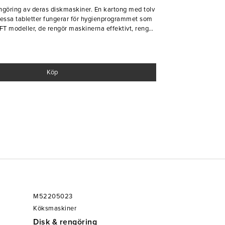
engöring av deras diskmaskiner. En kartong med tolv
Dessa tabletter fungerar för hygienprogrammet som
FT modeller, de rengör maskinerna effektivt, rengör
loppsslangar.
 om 15 stycken.
Köp
M52205023
Köksmaskiner
Disk & rengöring