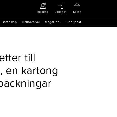
Bli kund
Logga in
Kassa
Bästa köp
Hållbara val
Magazine
Kundtjänst
ter till
, en kartong
packningar