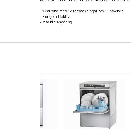
maskinerna effektivt, rengör disk­utrymmet samt m
- 1 kartong med 12 förpackningar om 15 stycken.
- Rengör effektivt
- Maskinrengöring