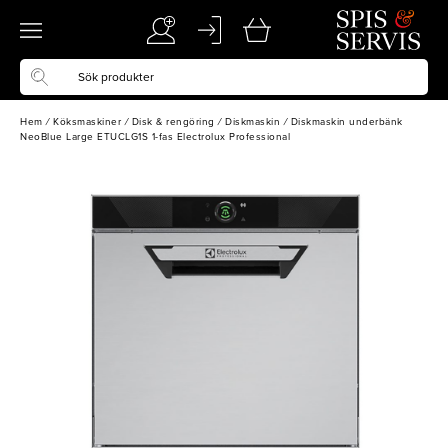
Hem
/
Köksmaskiner
/
Disk & rengöring
/
Diskmaskin
/
Diskmaskin underbänk
NeoBlue Large ETUCLG1S 1-fas Electrolux Professional