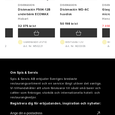
DISKMASKIN
DISKMASKIN
DISKMAS
till
Diskmaskin F504-12B
Diskmaskin WD-6C
Glasput
underbänk ECOMAX
huvdisk
microfib
Hobart
HENDI
Hendi
t
50 198 kr/st
32 375 kr/st
7 498 kr
VARIERANDE LEVTID
BEST.VARA 1-2V
BEST.
05022
Art. Nr: M50221
Art. Nr: M20306
Art. 
Om Spis & Servis
Spis & Servis AB erbjuder Sveriges bredaste
restaurangsortiment och en service långt utöver det vanliga.
Vi tillhandahåller allt utom färskvaror till såväl små barer och
caféer som finkrogar, storkök och internationella hotell- och
restaurangkedjor.
Registrera dig för erbjudanden, inspiration och nyheter: