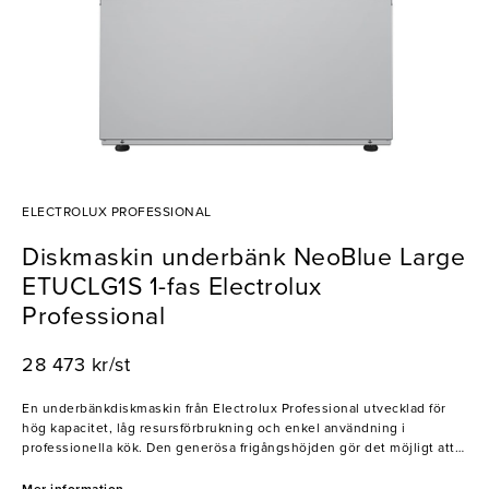
ELECTROLUX PROFESSIONAL
Diskmaskin underbänk NeoBlue Large
ETUCLG1S 1-fas Electrolux
Professional
28 473 kr/st
En underbänkdiskmaskin från Electrolux Professional utvecklad för
hög kapacitet, låg resursförbrukning och enkel användning i
professionella kök. Den generösa frigångshöjden gör det möjligt att
diska glas upp till 325 mm, tallrikar upp till 360 mm i diameter samt
GN 1/1-brickor. NeoBlue Large är utrustad med avancerad sköljteknik,