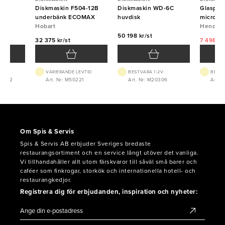
till
Diskmaskin F504-12B
Diskmaskin WD-6C
Glasput
underbänk ECOMAX
huvdisk
microfib
Hobart
HENDI
Hendi
t
50 198 kr/st
32 375 kr/st
7 498 kr
VARIERANDE LEVTID
BEST.VARA 1-2V
BEST.
05022
Art. Nr: M50221
Art. Nr: M20306
Art. 
Om Spis & Servis
Spis & Servis AB erbjuder Sveriges bredaste
restaurangsortiment och en service långt utöver det vanliga.
Vi tillhandahåller allt utom färskvaror till såväl små barer och
caféer som finkrogar, storkök och internationella hotell- och
restaurangkedjor.
Registrera dig för erbjudanden, inspiration och nyheter: