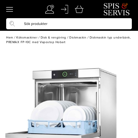
Hem
/
Köksmaskiner
/
Disk & rengöring
/
Diskmaskin
/
Diskmaskin typ underbänk,
PREMAX FP-10C med Vapostop Hobart