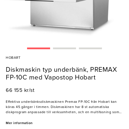
HOBART
Diskmaskin typ underbänk, PREMAX
FP-10C med Vapostop Hobart
66 155 kr/st
Effektiva underbänksdiskmaskinen Premax FP-10C från Hobart kan
köras 45 gånger i timmen. Diskmaskinen har 8 st automatiska
diskprogram anpassade till verksamheten, och en multifasning som
gör det möjligt att ändra från 400V till 230V. Diskmaskinen kommer
färdig för att installeras med ett fullständigt installationskit som
Mer information
innehåller vatten- och avloppsslangar, tömningspump, disk- och