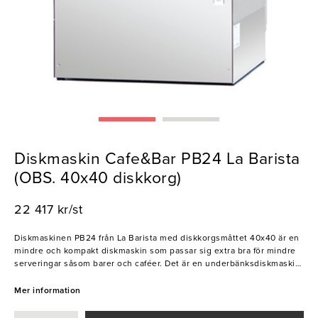
Diskmaskin Cafe&Bar PB24 La Barista
(OBS. 40x40 diskkorg)
22 417 kr/st
Diskmaskinen PB24 från La Barista med diskkorgsmåttet 40x40 är en
mindre och kompakt diskmaskin som passar sig extra bra för mindre
serveringar såsom barer och caféer. Det är en underbänksdiskmaskin
som har en högeffektiv Jet Spray.-teknik, samt utrustning i rostfritt
stål för optimal tålighet. Den har fyra program att välja mellan och är
Mer information
utrustad med disk- och torkmedelsdosering, självklart ingår även
tömningspump som standard. Dess isolerade frontlucka ger en