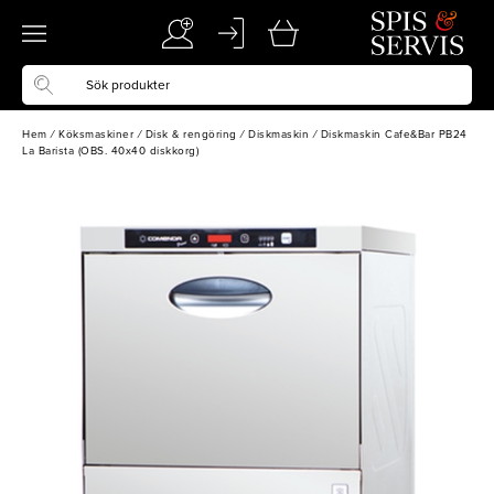
Hem
/
Köksmaskiner
/
Disk & rengöring
/
Diskmaskin
/
Diskmaskin Cafe&Bar PB24
La Barista (OBS. 40x40 diskkorg)