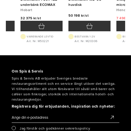
underbänk ECOMAX
huvdisk
microfib
Hobart
HENDI
Hendi
50 198 kr/st
32 375 kr/st
7 498 kr
VTID
VARIERANDE LEVTID
BEST.VARA 1-2V
BEST.
7
Art. Nr: M50221
Art. Nr: M20306
Art. 
Om Spis & Servis
Spis & Servis AB erbjuder Sveriges bredaste
restaurangsortiment och en service långt utöver det vanliga.
Vi tillhandahåller allt utom färskvaror till såväl små barer och
caféer som finkrogar, storkök och internationella hotell- och
restaurangkedjor.
Registrera dig för erbjudanden, inspiration och nyheter:
Jag förstår och godkänner sekretsspolicy