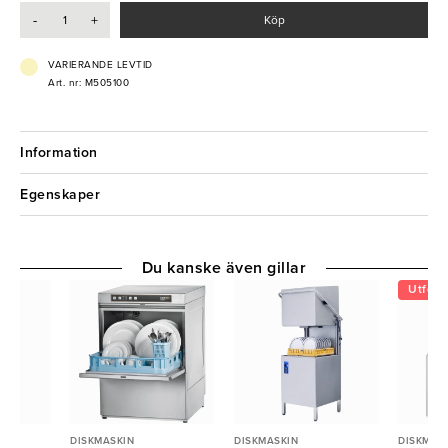
-
+
Köp
- Oisolerad modell
- Upp till 80 diskbackar per timme
- Låg vattenförbrukning – 2 liter per program
VARIERANDE LEVTID
- Inbyggd genomströmmare
Art. nr: M505100
- Automatisk självrengöring
- Rostfri konstruktion
Information
Egenskaper
Du kanske även gillar
Utförs
DISKMASKIN
DISKMASKIN
DISKMAS