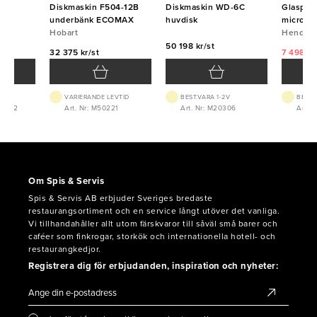
till
Diskmaskin F504-12B
Diskmaskin WD-6C
Glasput
underbänk ECOMAX
huvdisk
microfib
Hobart
HENDI
Hendi
t
50 198 kr/st
32 375 kr/st
7 498 kr
VARIERANDE LEVTID
BEST.VARA 1-2V
BEST.
05022
Art. Nr: M50221
Art. Nr: M20306
Art. 
Om Spis & Servis
Spis & Servis AB erbjuder Sveriges bredaste
restaurangsortiment och en service långt utöver det vanliga.
Vi tillhandahåller allt utom färskvaror till såväl små barer och
caféer som finkrogar, storkök och internationella hotell- och
restaurangkedjor.
Registrera dig för erbjudanden, inspiration och nyheter: