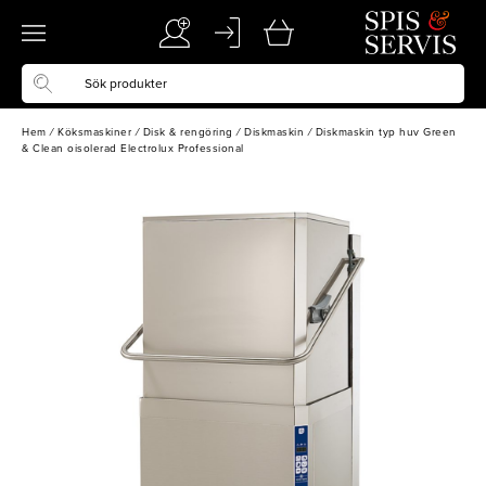
Hem
/
Köksmaskiner
/
Disk & rengöring
/
Diskmaskin
/
Diskmaskin typ huv Green
& Clean oisolerad Electrolux Professional