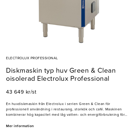
ELECTROLUX PROFESSIONAL
Diskmaskin typ huv Green & Clean
oisolerad Electrolux Professional
43 649 kr/st
En huvdiskmaskin från Electrolux i serien Green & Clean för
professionell användning i restaurang, storkök och café. Maskinen
kombinerar hög kapacitet med låg vatten- och energiförbrukning för
effektiv och ekonomisk drift. Den inbyggda genomströmmaren
säkerställer hygienisk sköljning med konstant temperatur, medan
Mer information
den rostfria konstruktionen ger lång hållbarhet och enkel rengöring.