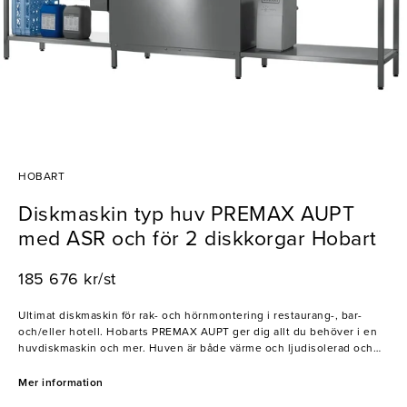
HOBART
Diskmaskin typ huv PREMAX AUPT
med ASR och för 2 diskkorgar Hobart
185 676 kr/st
Ultimat diskmaskin för rak- och hörnmontering i restaurang-, bar-
och/eller hotell. Hobarts PREMAX AUPT ger dig allt du behöver i en
huvdiskmaskin och mer. Huven är både värme och ljudisolerad och
har kapacitet för TVÅ korgar brevid varandra. Denna maskin är både
för fin- och grovdisk och i och med ASR funktionen, som är inbyggd
Mer information
fördisk, så minskas behovet av manuell fördisk betydligt. Maskinen