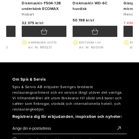
till
Diskmaskin F504-12B
Diskmaskin WD-6C
Glasput
underbänk ECOMAX
huvdisk
microfib
Hobart
HENDI
Hendi
t
50 198 kr/st
32 375 kr/st
7 498 kr
VARIERANDE LEVTID
BEST.VARA 1-2V
BEST.
05022
Art. Nr: M50221
Art. Nr: M20306
Art. 
Om Spis & Servis
Spis & Servis AB erbjuder Sveriges bredaste
restaurangsortiment och en service långt utöver det vanliga.
Vi tillhandahåller allt utom färskvaror till såväl små barer och
caféer som finkrogar, storkök och internationella hotell- och
restaurangkedjor.
Registrera dig för erbjudanden, inspiration och nyheter: