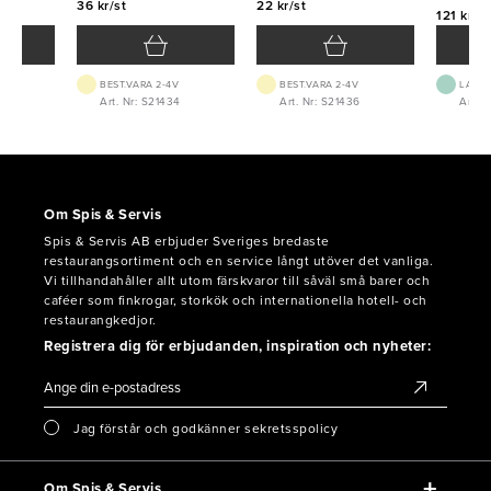
36 kr/st
22 kr/st
121 kr/st
BEST.VARA 2-4V
BEST.VARA 2-4V
LAGE
Art. Nr: S21434
Art. Nr: S21436
Art. N
Om Spis & Servis
Spis & Servis AB erbjuder Sveriges bredaste
restaurangsortiment och en service långt utöver det vanliga.
Vi tillhandahåller allt utom färskvaror till såväl små barer och
caféer som finkrogar, storkök och internationella hotell- och
restaurangkedjor.
Registrera dig för erbjudanden, inspiration och nyheter:
Jag förstår och godkänner sekretsspolicy
Om Spis & Servis