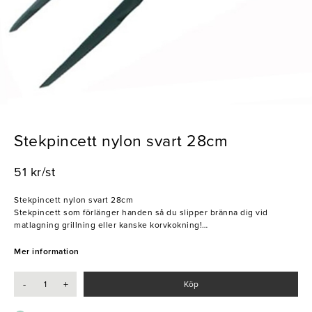
Stekpincett nylon svart 28cm
51 kr/st
Stekpincett nylon svart 28cm
Stekpincett som förlänger handen så du slipper bränna dig vid
matlagning grillning eller kanske korvkokning!
En stekpincett är verkligen en god vän i köket, den gör inte bara
matlagningen tryggare och enklare, utan kan användas till så mycket
Mer information
annat som tex istång, salladstång, brödtång eller kanske för att nå
den där burken längst in i skåpet :) glöm inte att diska den efteråt
-
+
Köp
bara!