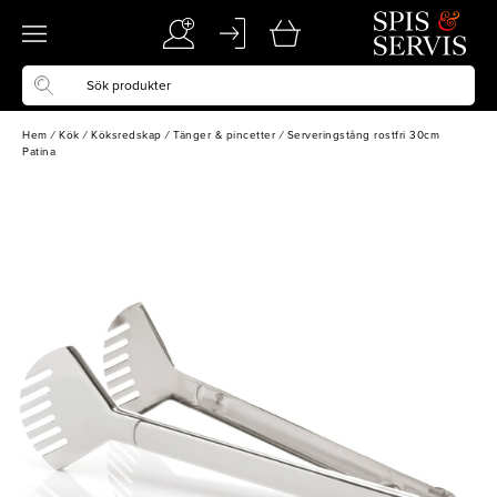
Hem
/
Kök
/
Köksredskap
/
Tänger & pincetter
/
Serveringstång rostfri 30cm
Patina