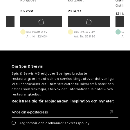
Korgboet
Korgboet
Östlin
Östlin
36 kr/st
22 kr/st
121 kr/st
BEST.VARA 2-4V
BEST.VARA 2-4V
LAGE
Art. Nr: S21434
Art. Nr: S21436
Art. N
Om Spis & Servis
Spis & Servis AB erbjuder Sveriges bredaste
restaurangsortiment och en service långt utöver det vanliga.
Vi tillhandahåller allt utom färskvaror till såväl små barer och
caféer som finkrogar, storkök och internationella hotell- och
restaurangkedjor.
Registrera dig för erbjudanden, inspiration och nyheter:
Jag förstår och godkänner sekretsspolicy