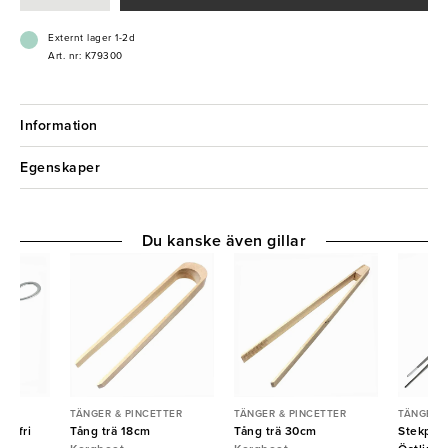
Externt lager 1-2d
Art. nr: K79300
Information
Egenskaper
Du kanske även gillar
TER
TÄNGER & PINCETTER
TÄNGER & PINCETTER
TÄNGER &
ostfri
Tång trä 18cm
Tång trä 30cm
Stekpinc