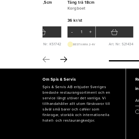
ktång pastry rostfri 19,5cm
Tång trä 18cm
PS
Korgboet
PS
36 kr/st
 kr/st
-
+
-
+
Art. Nr: K51742
Art. Nr: S21434
LAGERVARA
BEST.VARA 2-4V
Om Spis & Servis
R
Spis & Servis AB erbjuder Sveriges
in
bredaste restaurangsortiment och en
service långt utöver det vanliga. Vi
tillhandahåller allt utom färskvaror till
såväl små barer och caféer som
finkrogar, storkök och internationella
hotell- och restaurangkedjor.