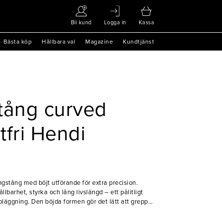
Bli kund
Logga in
Kassa
Bästa köp
Hållbara val
Magazine
Kundtjänst
tång curved
tfri Hendi
ngstång med böjt utförande för extra precision.
hållbarhet, styrka och lång livslängd – ett pålitligt
pläggning. Den böjda formen gör det lätt att greppa
onomin underlättar vid frekvent användning.