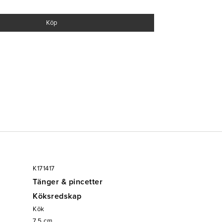
 kontroll
Köp
K171417
Tänger & pincetter
Köksredskap
Kök
7.5
cm