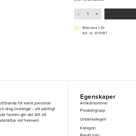
- Rostfritt stål
- Böjd modell för bättre grepp och
-
+
Best.vara 1-2v
Art. nr: K171417
Egenskaper
tförande för extra precision.
Artikelnummer
ch lång livslängd – ett pålitligt
Produktgrupp
da formen gör det lätt att
Underkategori
erlättar vid frekvent
Kategori
Bredd (cm)