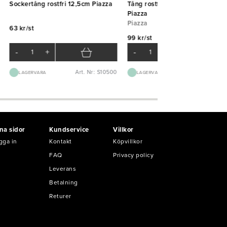
Sockertång rostfri 12,5cm Piazza
Tång rostfri kloformad 16cm
Piazza
Piazza
63 kr/st
99 kr/st
-
+
-
+
Art. Nr: S10500
Art. Nr: S11
LAGERVARA
LAGERVARA
na sidor
Kundservice
Villkor
gga in
Kontakt
Köpvillkor
FAQ
Privacy policy
Leverans
Betalning
Returer