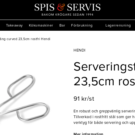
Takeaway
Köksmaskiner
Bar
Förbrukning
Lagerrensning
ång curved 23,5cm rostfri Hendi
HENDI
Serverings
23,5cm ros
91 kr/st
En robust och greppvänlig serveri
Tillverkad i rostfritt stål som ger 
verktyg för både servering och up
och vända mat, samtidigt som erg
Mer information