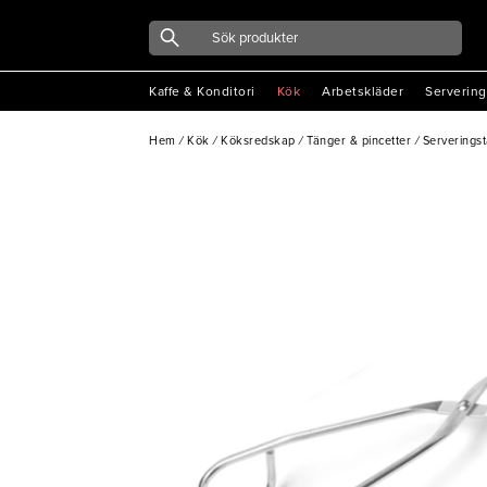
Kaffe & Konditori
Kök
Arbetskläder
Servering
Hem
/
Kök
/
Köksredskap
/
Tänger & pincetter
/
Serveringst