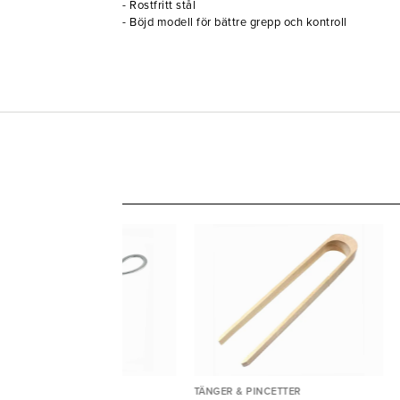
- Rostfritt stål
- Böjd modell för bättre grepp och kontroll
NGER & PINCETTER
TÄNGER & PINCETTER