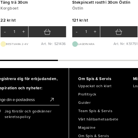
Tång trä 30cm
Stekpincett rostfri 30cm Östlin
Korgboet
Östlin
22 kr/st
121 kr/st
-
+
-
+
Art. Nr: S21436
Art. Nr: K51751
BEST.VARA 2-4V
LAGERVARA
egistrera dig för erbjudanden,
Om Spis & Servis
Mi
Uppackat och klart
Lo
spiration och nyheter:
Profiltryck
Guider
Team Spis & Servis
Jag förstår och godkänner
sekretsspolicy
Vårt hållbarhetsarbete
Magazine
Om Spis & Servis