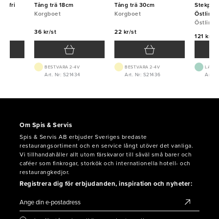
ostfri
Tång trä 18cm
Tång trä 30cm
Stekpinc
Korgboet
Korgboet
Östlin
Östlin
36 kr/st
22 kr/st
121 kr/st
BEST.VARA 2-4V
BEST.VARA 2-4V
LAGE
Art. Nr: S21434
Art. Nr: S21436
Art. N
Om Spis & Servis
Spis & Servis AB erbjuder Sveriges bredaste
restaurangsortiment och en service långt utöver det vanliga.
Vi tillhandahåller allt utom färskvaror till såväl små barer och
caféer som finkrogar, storkök och internationella hotell- och
restaurangkedjor.
Registrera dig för erbjudanden, inspiration och nyheter: