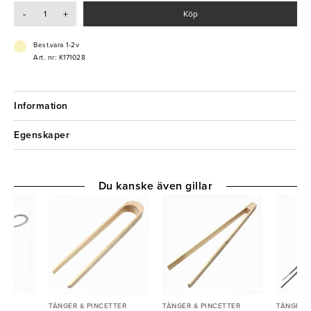
- Passar buffé, servering och matberedning
-
+
Köp
- Hållbara och lätta att rengöra
Best.vara 1-2v
Art. nr: K171028
Information
Egenskaper
Du kanske även gillar
TER
TÄNGER & PINCETTER
TÄNGER & PINCETTER
TÄNGER &