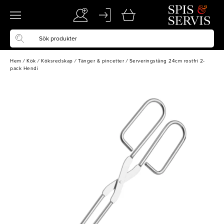
Hem
/
Kök
/
Köksredskap
/
Tänger & pincetter
/
Serveringstång 24cm rostfri 2-
pack Hendi