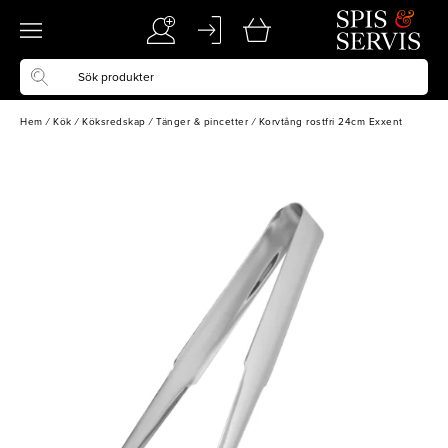
Hem
/
Kök
/
Köksredskap
/
Tänger & pincetter
/
Korvtång rostfri 24cm Exxent