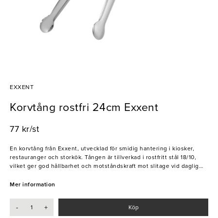
EXXENT
Korvtång rostfri 24cm Exxent
77 kr/st
En korvtång från Exxent, utvecklad för smidig hantering i kiosker,
restauranger och storkök. Tången är tillverkad i rostfritt stål 18/10,
vilket ger god hållbarhet och motståndskraft mot slitage vid daglig
användning.
Mer information
- Tillverkad i rostfritt stål 18/10
- Stabil och slitstark konstruktion
-
+
Köp