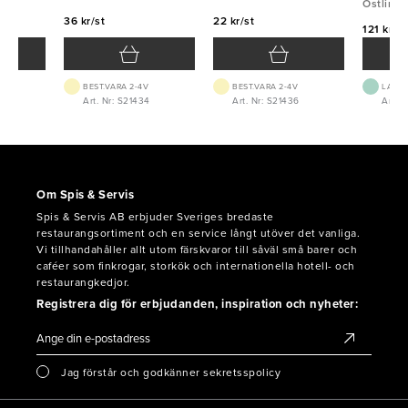
Östlin
36 kr/st
22 kr/st
121 kr/st
BEST.VARA 2-4V
BEST.VARA 2-4V
LAGE
Art. Nr: S21434
Art. Nr: S21436
Art. N
Om Spis & Servis
Spis & Servis AB erbjuder Sveriges bredaste
restaurangsortiment och en service långt utöver det vanliga.
Vi tillhandahåller allt utom färskvaror till såväl små barer och
caféer som finkrogar, storkök och internationella hotell- och
restaurangkedjor.
Registrera dig för erbjudanden, inspiration och nyheter:
Jag förstår och godkänner sekretsspolicy