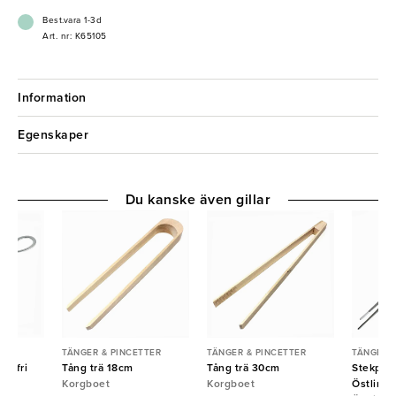
Best.vara 1-3d
Art. nr: K65105
Information
Egenskaper
Du kanske även gillar
TER
TÄNGER & PINCETTER
TÄNGER & PINCETTER
TÄNGER &
ostfri
Tång trä 18cm
Tång trä 30cm
Stekpinc
Korgboet
Korgboet
Östlin