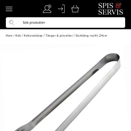
Hem
/
Kök
/
Köksredskap
/
Tänger & pincetter
/
Gurktång rostfri 24cm