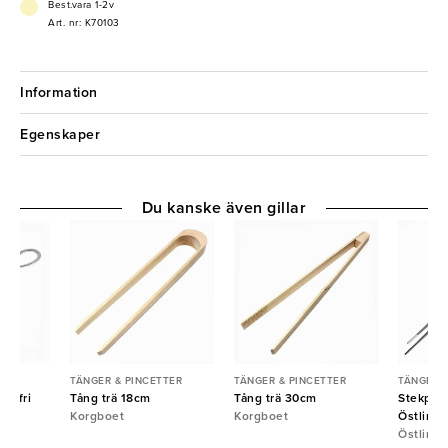
Best.vara 1-2v
Art. nr: K70103
Information
Egenskaper
Du kanske även gillar
TER
TÄNGER & PINCETTER
TÄNGER & PINCETTER
TÄNGER &
ostfri
Tång trä 18cm
Tång trä 30cm
Stekpinc
Korgboet
Korgboet
Östlin
Östlin