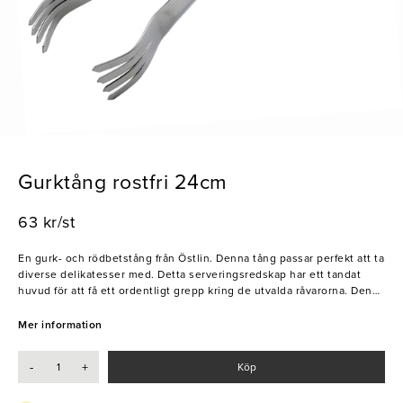
Gurktång rostfri 24cm
63 kr/st
En gurk- och rödbetstång från Östlin. Denna tång passar perfekt att ta
diverse delikatesser med. Detta serveringsredskap har ett tandat
huvud för att få ett ordentligt grepp kring de utvalda råvarorna. Denna
är utmärkt att ha till självserveringar och liknande på både
restauranger och caféer.
Mer information
- Rostfritt stål
-
+
Köp