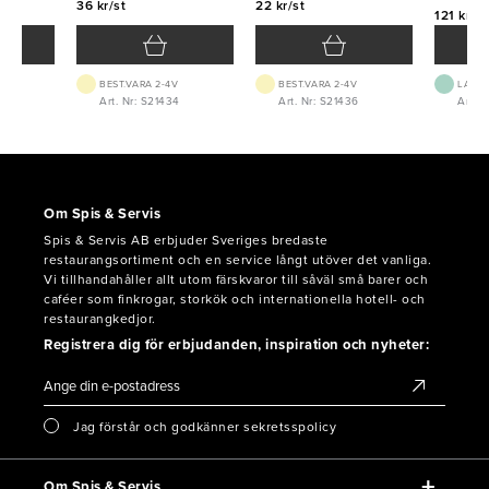
36 kr/st
22 kr/st
121 kr/st
BEST.VARA 2-4V
BEST.VARA 2-4V
LAGE
Art. Nr: S21434
Art. Nr: S21436
Art. N
Om Spis & Servis
Spis & Servis AB erbjuder Sveriges bredaste
restaurangsortiment och en service långt utöver det vanliga.
Vi tillhandahåller allt utom färskvaror till såväl små barer och
caféer som finkrogar, storkök och internationella hotell- och
restaurangkedjor.
Registrera dig för erbjudanden, inspiration och nyheter:
Jag förstår och godkänner sekretsspolicy
Om Spis & Servis