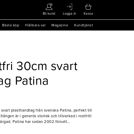
Bli kund
Logga in
Kassa
Bästa köp
Hållbara val
Magazine
Kundtjänst
tfri 30cm svart
ag Patina
svart plasthandtag från svenska Patina, perfekt till
ången är i generös storlek och tillverkad i rostfritt
 2002 försett
a redskap och tillbehör. Till en början tillverkade
kärl, men kom sedermera att leverera ett brett, och