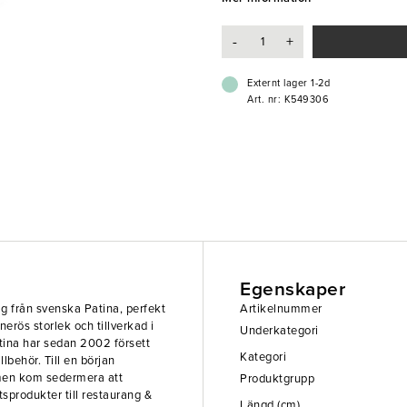
-
+
Externt lager 1-2d
Art. nr: K549306
Egenskaper
g från svenska Patina, perfekt
Artikelnummer
nerös storlek och tillverkad i
Underkategori
 Patina har sedan 2002 försett
Kategori
lbehör. Till en början
 men kom sedermera att
Produktgrupp
tsprodukter till restaurang &
Längd (cm)