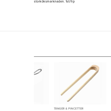
storköksmarknaden. 1st/frp
NGER & PINCETTER
TÄNGER & PINCETTER