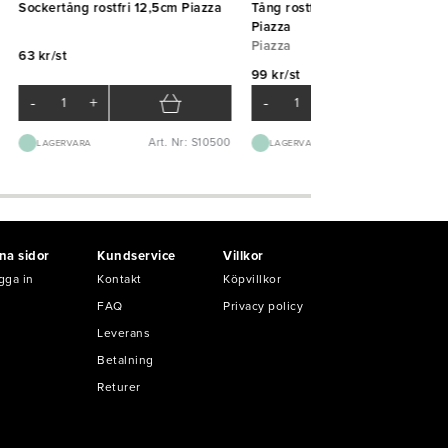
Sockertång rostfri 12,5cm Piazza
Tång rostfri kloformad 16cm
Piazza
Piazza
63 kr/st
99 kr/st
-
+
-
+
Art. Nr: S10500
Art. Nr: S11
LAGERVARA
LAGERVARA
na sidor
Kundservice
Villkor
gga in
Kontakt
Köpvillkor
FAQ
Privacy policy
Leverans
Betalning
Returer