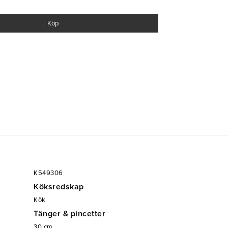
komplett sortiment av kvalitetsprodukter till restaurang & storköksmarknaden. 1st/frp
Köp
K549306
Köksredskap
Kök
Tänger & pincetter
30
cm