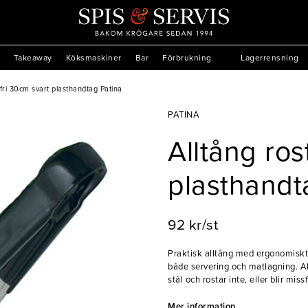
Takeaway
Köksmaskiner
Bar
Förbrukning
Lagerrensning
tfri 30cm svart plasthandtag Patina
PATINA
Alltång ros
plasthandt
92 kr/st
Praktisk alltång med ergonomiskt 
både servering och matlagning. Allt
stål och rostar inte, eller blir missfärgad. Patina har sedan
restaurangbranschen med kvalitativ
och sålde Patina kantiner och kok
Mer information