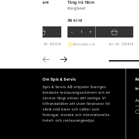
ktång rostfri 19cm Exxent
Tång trä 18cm
xent
Korgboet
 kr/st
36 kr/st
-
+
-
+
Art. Nr: K51741
Art. Nr: S21434
LAGERVARA
BEST.VARA 2-4V
Om Spis & Servis
R
Spis & Servis AB erbjuder Sveriges
in
bredaste restaurangsortiment och en
service långt utöver det vanliga. Vi
tillhandahåller allt utom färskvaror till
såväl små barer och caféer som
finkrogar, storkök och internationella
hotell- och restaurangkedjor.