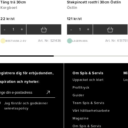
Tång trä 30cm
Stekpincett rostfri 30cm Östlin
Korgboet
Östlin
22 kr/st
121 kr/st
-
+
-
+
Art. Nr: S21436
Art. Nr: K51751
BEST.VARA 2-4V
LAGERVARA
egistrera dig för erbjudanden,
Om Spis & Servis
Mi
Uppackat och klart
Lo
spiration och nyheter:
Profiltryck
Guider
Team Spis & Servis
Jag förstår och godkänner
sekretsspolicy
Vårt hållbarhetsarbete
Magazine
Om Spis & Servis