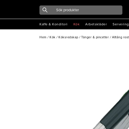
Kaffe & Konditori
Kök
Arbetskläder
Servering
Hem
/
Kök
/
Köksredskap
/
Tänger & pincetter
/
Alltång ros