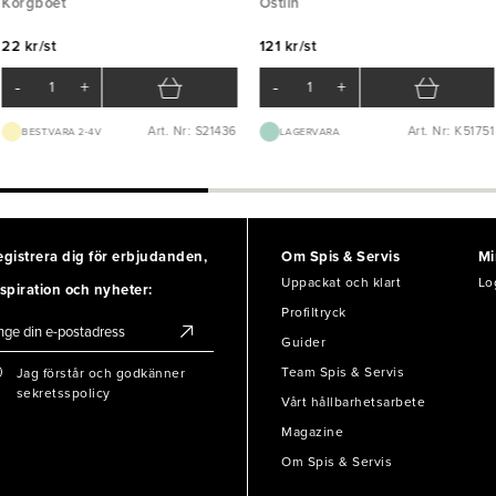
Korgboet
Östlin
22 kr/st
121 kr/st
-
+
-
+
Art. Nr: S21436
Art. Nr: K51751
BEST.VARA 2-4V
LAGERVARA
egistrera dig för erbjudanden,
Om Spis & Servis
Mi
Uppackat och klart
Lo
spiration och nyheter:
Profiltryck
Guider
Team Spis & Servis
Jag förstår och godkänner
sekretsspolicy
Vårt hållbarhetsarbete
Magazine
Om Spis & Servis