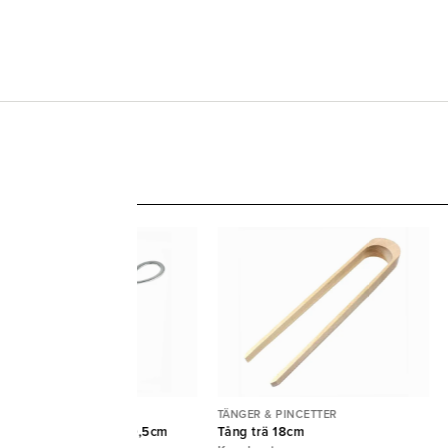
NGER & PINCETTER
TÄNGER & PINCETTER
ktång pastry rostfri 19,5cm
Tång trä 18cm