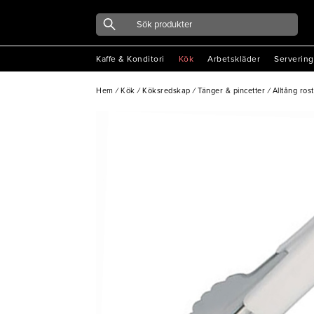
Kaffe & Konditori
Kök
Arbetskläder
Servering
Hem
/
Kök
/
Köksredskap
/
Tänger & pincetter
/
Alltång ros