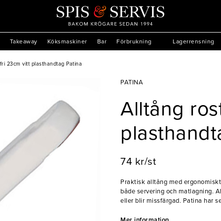
Takeaway
Köksmaskiner
Bar
Förbrukning
Lagerrensning
tfri 23cm vitt plasthandtag Patina
PATINA
Alltång ros
plasthandt
74 kr/st
Praktisk alltång med ergonomiskt v
både servering och matlagning. Allt
eller blir missfärgad. Patina har sedan 2002 försett restaurangbranschen med
kvalitativa redskap och tillbehör. 
och kokkärl, men kom sedermera at
Mer information