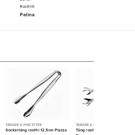
Rostfritt
Patina
TÄNGER & PINCETTER
TÄNGER & PINCETTER
Sockertång rostfri 12,5cm Piazza
Tång rostfri kloformad 16cm