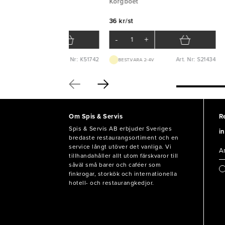
PS
Korgboet
PS
36 kr/st
 kr/st
-
+
-
+
Art. Nr: K51742
Art. Nr: S21434
LAGERVARA
BEST.VARA 2-4V
Om Spis & Servis
R
Spis & Servis AB erbjuder Sveriges
in
bredaste restaurangsortiment och en
service långt utöver det vanliga. Vi
tillhandahåller allt utom färskvaror till
såväl små barer och caféer som
finkrogar, storkök och internationella
hotell- och restaurangkedjor.