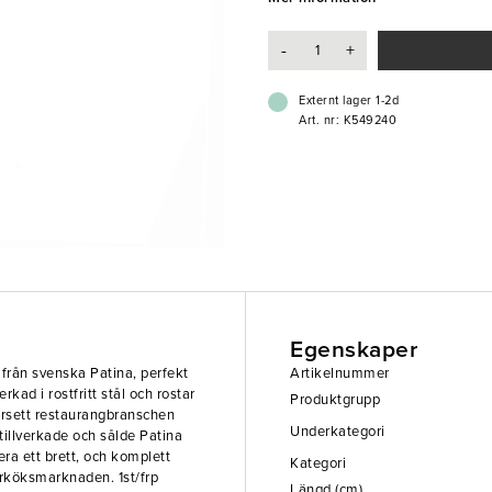
-
+
Externt lager 1-2d
Art. nr: K549240
Egenskaper
 från svenska Patina, perfekt
Artikelnummer
rkad i rostfritt stål och rostar
Produktgrupp
försett restaurangbranschen
Underkategori
 tillverkade och sålde Patina
ra ett brett, och komplett
Kategori
torköksmarknaden. 1st/frp
Längd (cm)