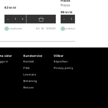
Piazza
Piazza
63 kr/st
99 kr/st
-
+
-
+
Art. Nr: S10500
Art. Nr: S11
LAGERVARA
LAGERVARA
na sidor
Kundservice
Villkor
gga in
Kontakt
Köpvillkor
FAQ
Privacy policy
Leverans
Betalning
Returer