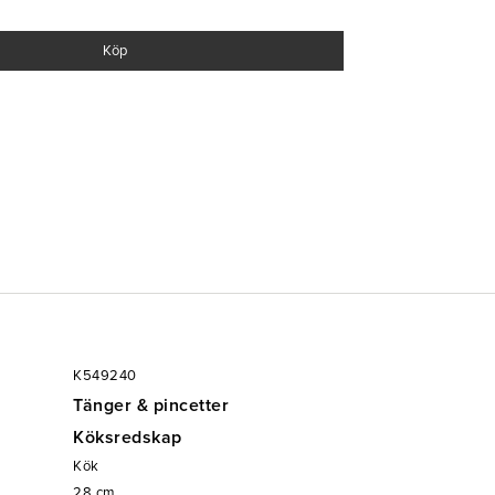
kvalitetsprodukter till restaurang & storköksmarknaden. 1st/frp
Köp
K549240
Tänger & pincetter
Köksredskap
Kök
28
cm