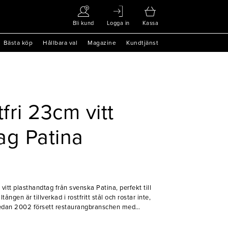
Bli kund
Logga in
Kassa
Bästa köp
Hållbara val
Magazine
Kundtjänst
tfri 23cm vitt
ag Patina
itt plasthandtag från svenska Patina, perfekt till
ången är tillverkad i rostfritt stål och rostar inte,
Till en början tillverkade och sålde Patina kantiner
t leverera ett brett, och komplett sortiment av