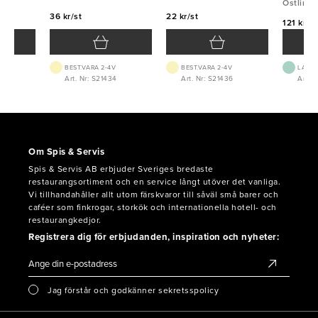
Östlin
36 kr/st
22 kr/st
121 kr/st
BEST.VARA 2-4V
BEST.VARA 2-4V
LAGE
Art. Nr: S21434
Art. Nr: S21436
Art. N
Om Spis & Servis
Spis & Servis AB erbjuder Sveriges bredaste
restaurangsortiment och en service långt utöver det vanliga.
Vi tillhandahåller allt utom färskvaror till såväl små barer och
caféer som finkrogar, storkök och internationella hotell- och
restaurangkedjor.
Registrera dig för erbjudanden, inspiration och nyheter:
Jag förstår och godkänner sekretsspolicy