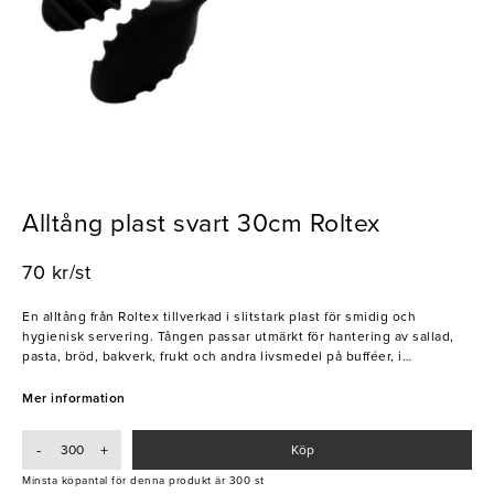
Alltång plast svart 30cm Roltex
70 kr/st
En alltång från Roltex tillverkad i slitstark plast för smidig och
hygienisk servering. Tången passar utmärkt för hantering av sallad,
pasta, bröd, bakverk, frukt och andra livsmedel på bufféer, i
restauranger och caféer. Den lätta konstruktionen och det
ergonomiska greppet gör tången bekväm att använda under hela
Mer information
serveringen.
-
+
Köp
- Tillverkad i slitstark plast
- Lätt och ergonomisk design
Minsta köpantal för denna produkt är 300 st