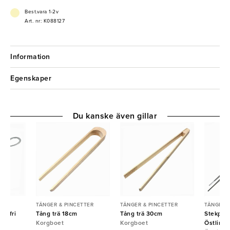
Best.vara 1-2v
Art. nr: K088127
Information
Egenskaper
Du kanske även gillar
TER
TÄNGER & PINCETTER
TÄNGER & PINCETTER
TÄNGER &
ostfri
Tång trä 18cm
Tång trä 30cm
Stekpinc
Korgboet
Korgboet
Östlin